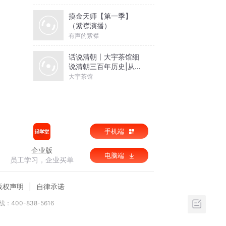
摸金天师【第一季】
（紫襟演播）
有声的紫襟
话说清朝丨大宇茶馆细
说清朝三百年历史|从努
尔哈赤到末代皇帝溥仪|
大宇茶馆
康熙雍正乾隆
手机端
企业版
电脑端
员工学习，企业买单
版权声明
自律承诺
：400-838-5616