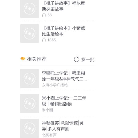
【桃子讲故事】福尔摩
斯探案故事
56
【桃子讲绘本】小猪威
比生活绘本
1855
相关推荐
换一批
李哪吒上学记｜稀里糊
涂一年级&神神气气二年
级
东海小学广播站
米小圈上学记:一二三年
级 | 畅销出版物
米小圈
神秘复苏|悬疑惊悚|灵
异|多人有声剧
北冥有声