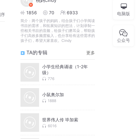
桃妈Cindy
1856
70
6933
电脑版
倒序
简介：
两个孩子的妈妈，结合孩子们小学阅读
书目的需求，和拓展知识的想法，计划录制一
些相关书目的音频，给孩子们磨耳朵，帮助孩
子们高效多频度输入，也分享给有这些需求的
公众号
孩子们，希望大家喜欢。Cindy
TA的专辑
更多
小学生经典诵读（1-2年
级）
776
小鼠奥尔加
1888
世界伟人传 毕加索
6016