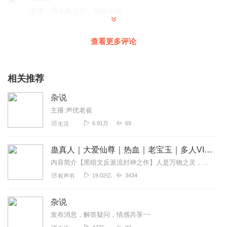
老谭，讲的真心好，期待后续
回复
2021-04-10
1
查看更多评论
希瑞2020
很精彩，原汁原味的老北京味道！
相关推荐
回复
2020-07-11
1
杂说
仙仙儿儿
主播:声优老崔
哎呀可惜了！烂尾了啊
6.91万
69
生活
回复
2020-08-02
0
蛊真人｜大爱仙尊｜热血｜老宝玉｜多人VIP免费有声剧
内容简介【黑暗文反派流封神之作】人是万物之灵，蛊是天地真精。一个穿越者不断重生的故事。一个养蛊、炼蛊、用蛊的奇特世界。配音组（男角色）老宝玉旁白...
19.02亿
3434
有声书
杂说
发布消息，解答疑问，情感共享~~