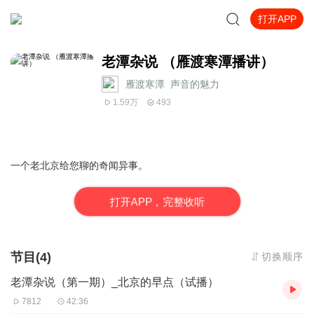
打开APP
老潭杂说 （雁渡寒潭播讲）
雁渡寒潭_声音的魅力
1.59万
493
一个老北京给您聊的奇闻异事。
打
开
A
P
P，完整收听
节目(4)
切换顺序
老潭杂说（第一期）_北京的早点（试播）
7812
42:36