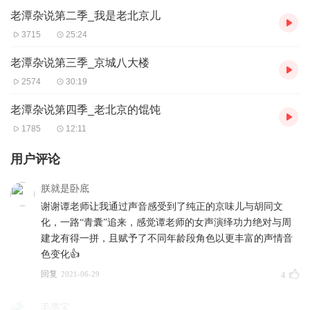
老潭杂说第二季_我是老北京儿
3715
25:24
老潭杂说第三季_京城八大楼
2574
30:19
老潭杂说第四季_老北京的馄饨
1785
12:11
用户评论
朕就是卧底
谢谢谭老师让我通过声音感受到了纯正的京味儿与胡同文
化，一路“青囊”追来，感觉谭老师的女声演绎功力绝对与周
建龙有得一拼，且赋予了不同年龄段角色以更丰富的声情音
色变化👍
回复
2021-06-29
4
毛墨宝