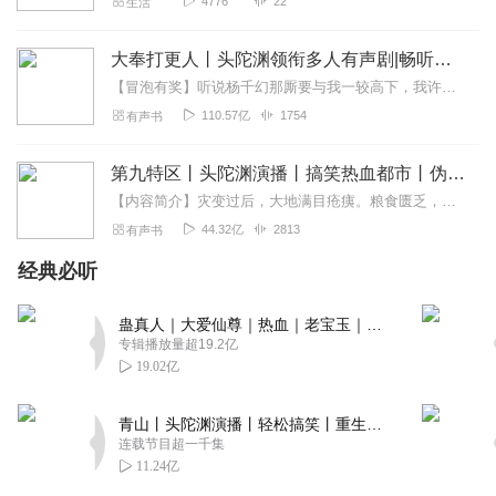
4776
22
生活
大奉打更人丨头陀渊领衔多人有声剧|畅听全集|王鹤棣、田曦薇主演影视剧原著|卖报小郎君
【冒泡有奖】听说杨千幻那厮要与我一较高下，我许七安要开始装叉了！快进入声音播放页戳下方输入框，冒个泡偷偷告诉我，我要用哪些诗词才能胜过他？说得好的，有赏！202...
110.57亿
1754
有声书
第九特区丨头陀渊演播丨搞笑热血都市丨伪戒丨VIP免费多人有声剧
【内容简介】灾变过后，大地满目疮痍。粮食匮乏，资源紧俏，局势混乱……一位从待规划区杀出来的青年，背对着漫天黄沙，孤身来到九区谋生，却不曾想偶然结识三五好友，一念...
44.32亿
2813
有声书
经典必听
蛊真人｜大爱仙尊｜热血｜老宝玉｜多人VIP免费有声剧
专辑播放量超19.2亿
19.02亿
青山丨头陀渊演播丨轻松搞笑丨重生穿越丨古代权谋丨VIP免费 | 多人有声剧
连载节目超一千集
11.24亿