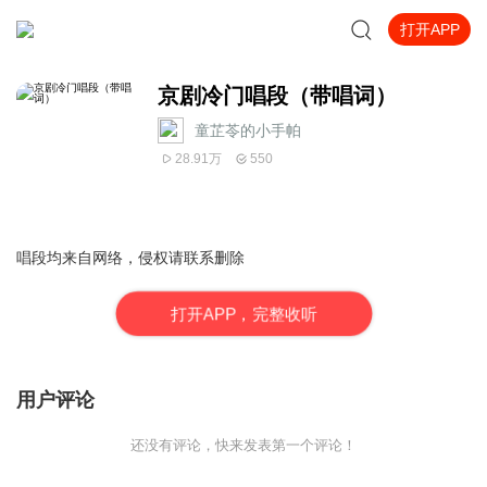
打开APP
京剧冷门唱段（带唱词）
童芷苓的小手帕
28.91万
550
唱段均来自网络，侵权请联系删除
打
开
A
P
P，完整收听
用户评论
还没有评论，快来发表第一个评论！