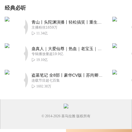
经典必听
青山丨头陀渊演播丨轻松搞笑丨重生穿越丨古代权谋丨VIP免费 | 多人有声剧
主播粉丝1659万
11.34亿
蛊真人｜大爱仙尊｜热血｜老宝玉｜多人VIP免费有声剧
专辑播放量超19.9亿
19.10亿
盗墓笔记 全8部丨豪华CV版丨苏尚卿&边江 领衔 多人有声剧丨冠声文化丨南派三叔
连载节目超七百集
1692.38万
© 2014-
2026
喜马拉雅 版权所有