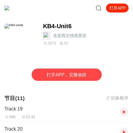
打开APP
KB4-Unit6
东亚西文情境英语
2973
33
打
开
A
P
P，完整收听
节目(11)
切换顺序
Track 19
496
01:41
Track 20