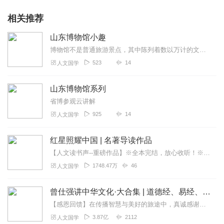
相关推荐
山东博物馆小趣
博物馆不是普通旅游景点，其中陈列着数以万计的文物，背后藏着丰富的文化内容，如果参观博物馆前不认真准备一番，只是匆匆走过，难免像看了一堆陈旧物品的文化邮差，参观博...
523
14
人文国学
山东博物馆系列
省博参观云讲解
925
14
人文国学
红星照耀中国 | 名著导读作品
【人文读书声--重磅作品】※全本完结，放心收听！※八年级（上）语文教科书名著导读指定作品，同名有声书！※著名翻译家董乐山先生权威中文译本！※人民文学出版...
1748.47万
46
人文国学
曾仕强讲中华文化·大合集 | 道德经、易经、三国演义中的国学
【感恩回馈】在传播智慧与美好的旅途中，真诚感谢每一位伙伴的温暖陪伴与鼎力支持！欢迎曾仕强学堂粉丝听友们入群交流，更多新鲜玩法和福利活动等你！添加微信：zengf...
3.87亿
2112
人文国学