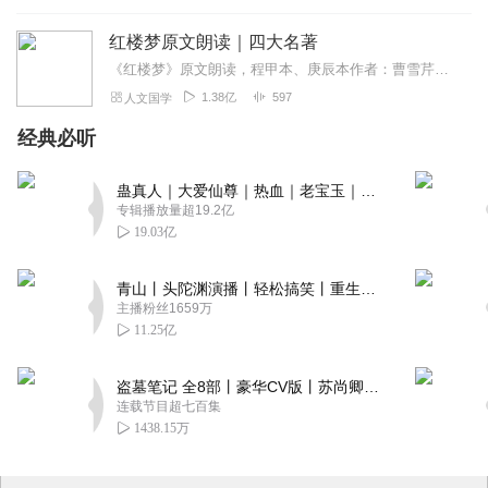
红楼梦原文朗读｜四大名著
《红楼梦》原文朗读，程甲本、庚辰本作者：曹雪芹，朗读：白云出岫、蓝色百合《红楼梦》程甲本和庚辰本是该书两大重要版本。程甲本由程伟元和高鹗于乾隆五十六年（1791...
1.38亿
597
人文国学
经典必听
蛊真人｜大爱仙尊｜热血｜老宝玉｜多人VIP免费有声剧
专辑播放量超19.2亿
19.03亿
青山丨头陀渊演播丨轻松搞笑丨重生穿越丨古代权谋丨VIP免费 | 多人有声剧
主播粉丝1659万
11.25亿
盗墓笔记 全8部丨豪华CV版丨苏尚卿&边江 领衔 多人有声剧丨冠声文化丨南派三叔
连载节目超七百集
1438.15万