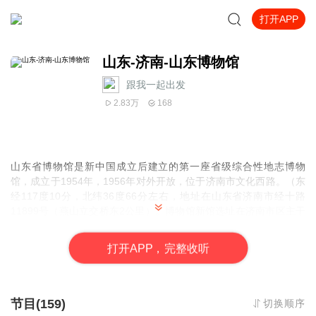
打开APP
山东-济南-山东博物馆
跟我一起出发
2.83万
168
山东省博物馆是新中国成立后建立的第一座省级综合性地志博物
馆，成立于1954年，1956年对外开放，位于济南市文化西路。（东
经117度10分，北纬36度66分左右，地址在山东省济南市经十路
11899号（燕山立交桥东2公里）。博物馆新馆选址在济南市区主干
道经十路东段，2007年12月29日举行奠基，2010年6月圆满竣工，
2010年11月16日正式向社会开放，“山东省博物馆”至此更名“山东博
打
开
A
P
P，完整收听
物馆”。山东博物馆现占地34000平方米，建筑面积21000平方米，
宏伟、典雅的建筑群，体现了民族风格与现代艺术的结合，成为历
史文化名城济南的一大景观。
节目(159)
切换顺序