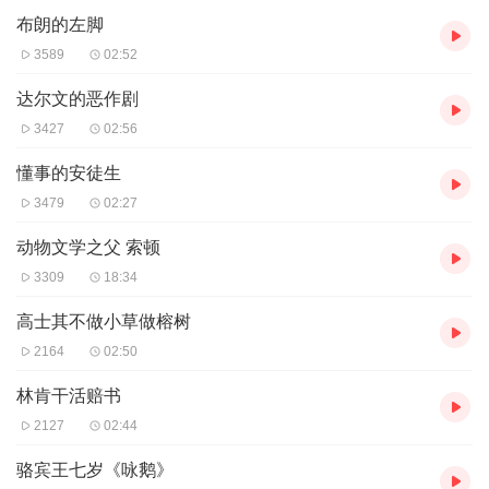
布朗的左脚
3589
02:52
达尔文的恶作剧
3427
02:56
懂事的安徒生
3479
02:27
动物文学之父 索顿
3309
18:34
高士其不做小草做榕树
2164
02:50
林肯干活赔书
2127
02:44
骆宾王七岁《咏鹅》