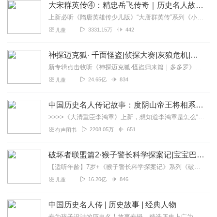
大宋群英传④：精忠岳飞传奇｜历史名人故事｜英雄演义
上新必听《隋唐英雄传少儿版》“大唐群英传”系列《小神仙大侦探|狄仁杰探案传奇番外》《狄仁杰探案传奇之四海风云》《狄仁杰探案传奇之长安风云》《大唐群英传之狄仁...
3331.15万
442
儿童
神探迈克狐· 千面怪盗|侦探大赛|灰狼危机|多多罗
新专辑点击收听《神探迈克狐·怪盗归来篇｜多多罗》！！！>>>点击进入主播橱窗购买《神探迈克狐》系列图书吧!<<<多多罗故事【点击前往】收听多多罗其他好玩有趣的故...
24.65亿
834
儿童
中国历史名人传记故事：度阴山帝王将相系列
>>>>《大清重臣李鸿章》上新，想知道李鸿章是怎么“草根逆袭”的吗？现在收听有机会获得实体书奖品哦！【社群福利】2024熊猫君听书社群全新升级，欢迎熊猫君的粉丝...
2208.05万
651
有声图书
破坏者联盟篇2·猴子警长科学探案记|宝宝巴士故事
【适听年龄】7岁+《猴子警长科学探案记》系列《破坏者联盟篇1·猴子警长科学探案记》>>>《破坏者联盟篇2·猴子警长科学探案记》>>>《破坏者联盟篇3·猴子警长科...
16.20亿
846
儿童
中国历史名人传 | 历史故事 | 经典人物
专为孩子设计的历史名人故事专辑，精选历史上广为人知的传奇人物，按“皇帝、武将、谋臣、女强、起义、改革、宦官、文脉宗师”8大类别分类讲述。每类聚焦对应角色的...