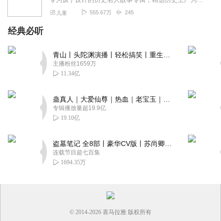
555.67万
245
儿童
经典必听
青山丨头陀渊演播丨轻松搞笑丨重生穿越丨古代权谋丨VIP免费 | 多人有声剧
主播粉丝1659万
11.34亿
蛊真人｜大爱仙尊｜热血｜老宝玉｜多人VIP免费有声剧
专辑播放量超19.9亿
19.10亿
盗墓笔记 全8部丨豪华CV版丨苏尚卿&边江 领衔 多人有声剧丨冠声文化丨南派三叔
连载节目超七百集
1694.35万
© 2014-
2026
喜马拉雅 版权所有