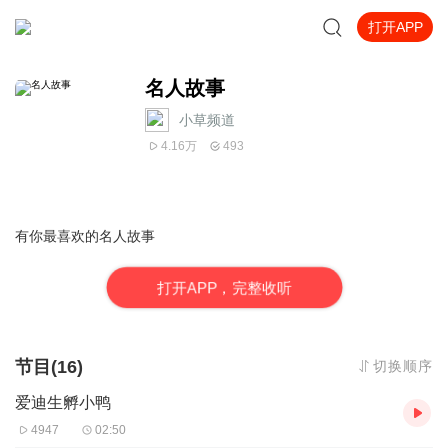
打开APP
名人故事
小草频道
4.16万
493
有你最喜欢的名人故事
打
开
A
P
P，完整收听
节目(16)
切换顺序
爱迪生孵小鸭
4947
02:50