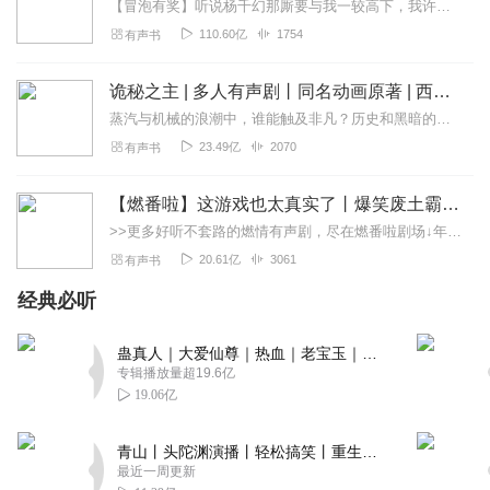
【冒泡有奖】听说杨千幻那厮要与我一较高下，我许七安要开始装叉了！快进入声音播放页戳下方输入框，冒个泡偷偷告诉我，我要用哪些诗词才能胜过他？说得好的，有赏！202...
110.60亿
1754
有声书
诡秘之主 | 多人有声剧丨同名动画原著 | 西幻克苏鲁 | 乌贼作品
蒸汽与机械的浪潮中，谁能触及非凡？历史和黑暗的迷雾里，又是谁在耳语？我从诡秘中醒来，睁眼看见这个世界：枪械，大炮，巨舰，飞空艇，差分机；魔药，占卜，诅咒，倒吊人...
23.49亿
2070
有声书
【燃番啦】这游戏也太真实了丨爆笑废土霸榜神作丨紫襟剧社制作
>>更多好听不套路的燃情有声剧，尽在燃番啦剧场↓年度重磅推荐本专辑为VIP免费专辑每天上午10点5集更新，订阅可以听到最新内容哦！每周抽一个专辑五星优质评论送...
20.61亿
3061
有声书
经典必听
蛊真人｜大爱仙尊｜热血｜老宝玉｜多人VIP免费有声剧
专辑播放量超19.6亿
19.06亿
青山丨头陀渊演播丨轻松搞笑丨重生穿越丨古代权谋丨VIP免费 | 多人有声剧
最近一周更新