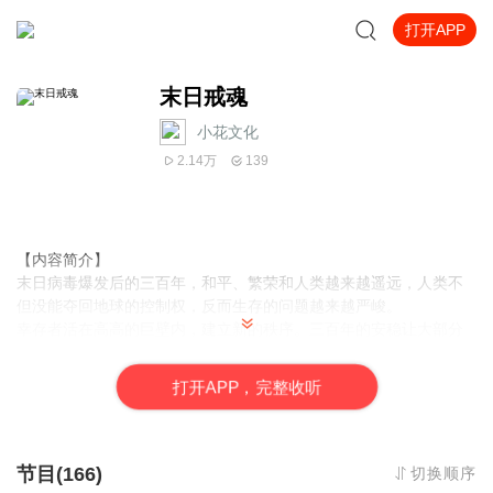
打开APP
末日戒魂
小花文化
2.14万
139
【内容简介】
末日病毒爆发后的三百年，和平、繁荣和人类越来越遥远，人类不
但没能夺回地球的控制权，反而生存的问题越来越严峻。
幸存者活在高高的巨壁内，建立新的秩序。三百年的安稳让大部分
的人认为巨壁内是绝对的安全，所以人们开始为了权力和金钱明争
暗斗，却不知危机已经靠近。
打
开
A
P
P，完整收听
【作者/主播】
作者：沐日海洋
主播：小花电台
节目(166)
切换顺序