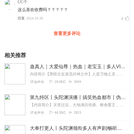
UC个
这么喜欢收费吗？？？？？
回复
2024-10-30
0
查看更多评论
相关推荐
蛊真人｜大爱仙尊｜热血｜老宝玉｜多人VIP免费有声剧
内容简介【黑暗文反派流封神之作】人是万物之灵，蛊是天地真精。一个穿越者不断重生的故事。一个养蛊、炼蛊、用蛊的奇特世界。配音组（男角色）老宝玉旁白...
19.06亿
3434
有声书
第九特区丨头陀渊演播丨搞笑热血都市丨伪戒丨VIP免费多人有声剧
【内容简介】灾变过后，大地满目疮痍。粮食匮乏，资源紧俏，局势混乱……一位从待规划区杀出来的青年，背对着漫天黄沙，孤身来到九区谋生，却不曾想偶然结识三五好友，一念...
44.35亿
2813
有声书
大奉打更人丨头陀渊领衔多人有声剧|畅听全集|王鹤棣、田曦薇主演影视剧原著|卖报小郎君