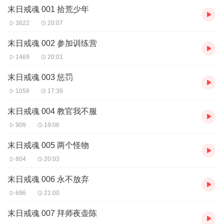
末日戒魂 001 拾荒少年
【购买须知】
1、本作品为付费有声书，前32集为免费试听，购买成功后，即可收
3822
20:07
听，可下载重复收听。
2、版权归原作者所有，严禁翻录成任何形式，严禁在任何第三方平
末日戒魂 002 参加训练营
台传播，违者将追究其法律责任。
1469
20:01
3、如在充值／购买环节遇到问题，您可通过页面右上方按钮，将页
面分享至微信内使用微信支付完成购买。
末日戒魂 003 惩罚
4、在购买过程中，如果您有任何问题，可以按以下步骤咨询在线客
1058
17:39
服：
第一步：您可在喜马拉雅APP【账号-联系客服】中咨询在线客服；
末日戒魂 004 教官我不服
第二步：如果您无法联系上APP内在线客服，可关注【喜马拉雅
909
19:06
APP】公众号，通过下方菜单栏里【我的-在线客服】咨询在线客
服；
末日戒魂 005 两个怪物
第三步：如果在线客服都未取得联系，也可拨打客服电话：400-
838-5616
804
20:03
末日戒魂 006 永不放弃
696
21:00
末日戒魂 007 拜师夜壶陈