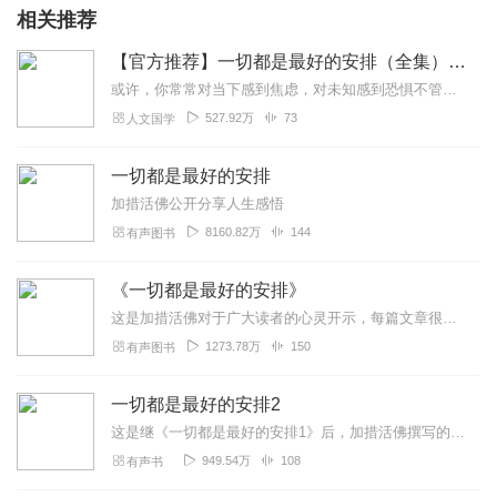
相关推荐
【官方推荐】一切都是最好的安排（全集）加措“人生智慧三部曲”
或许，你常常对当下感到焦虑，对未知感到恐惧不管你想成为怎样的人，面对世间何种烦恼你都可以在加措活佛的加持和开示中，获得改变的力量百万册畅销书作者加措活佛的逆境求...
527.92万
73
人文国学
一切都是最好的安排
加措活佛公开分享人生感悟
8160.82万
144
有声图书
《一切都是最好的安排》
这是加措活佛对于广大读者的心灵开示，每篇文章很短，却不乏给予心灵力量的源泉，深入浅出，生动形象……，让听者反观内心，正视自己，树立正确的人生方向和生活态度，乐观...
1273.78万
150
有声图书
一切都是最好的安排2
这是继《一切都是最好的安排1》后，加措活佛撰写的第二部，此书中多了很多生动鲜活的小故事，结合深入浅出的禅意道理，让人深入浅出，感受颇深……
949.54万
108
有声书