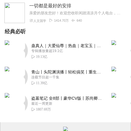
一切都是最好的安排
亲爱的朋友您好！欢迎您收听闲踏清凉月个人电台，今天为您推荐加措活佛的一本书《一切都是最好的安排》，加措活佛是扎嘎寺活佛，慈爱基金的发起人，80后最具影响力的精神...
1414.70万
640
人文国学
经典必听
蛊真人｜大爱仙尊｜热血｜老宝玉｜多人VIP免费有声剧
专辑播放量超19.1亿
19.13亿
青山丨头陀渊演播丨轻松搞笑丨重生穿越丨古代权谋丨VIP免费 | 多人有声剧
连载节目超一千集
11.39亿
盗墓笔记 全8部丨豪华CV版丨苏尚卿&边江 领衔 多人有声剧丨冠声文化丨南派三叔
最近一周更新
1807.69万