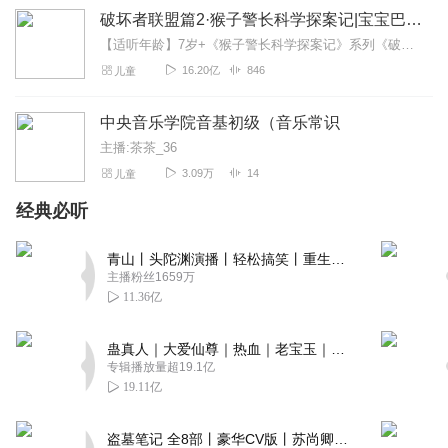
破坏者联盟篇2·猴子警长科学探案记|宝宝巴士故事
【适听年龄】7岁+《猴子警长科学探案记》系列《破坏者联盟篇1·猴子警长科学探案记》>>>《破坏者联盟篇2·猴子警长科学探案记》>>>《破坏者联盟篇3·猴子警长科...
16.20亿
846
儿童
中央音乐学院音基初级（音乐常识
主播:茶茶_36
3.09万
14
儿童
经典必听
青山丨头陀渊演播丨轻松搞笑丨重生穿越丨古代权谋丨VIP免费 | 多人有声剧
主播粉丝1659万
11.36亿
蛊真人｜大爱仙尊｜热血｜老宝玉｜多人VIP免费有声剧
专辑播放量超19.1亿
19.11亿
盗墓笔记 全8部丨豪华CV版丨苏尚卿&边江 领衔 多人有声剧丨冠声文化丨南派三叔