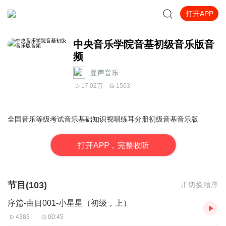
打开APP
中央音乐学院音基初级音乐版音
频
曼声音乐
17.02万
1563
全国音乐等级考试音乐基础知识视唱练耳分册初级音基音乐版
打
开
A
P
P，完整收听
节目(103)
切换顺序
序篇-曲目001-小星星（初级，上）
4383
00:45