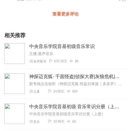
查看更多评论
相关推荐
中央音乐学院音基初级音乐常识
主播:曼声音乐
672.76万
98
有声图书
神探迈克狐· 千面怪盗|侦探大赛|灰狼危机|多多罗
新专辑点击收听《神探迈克狐·怪盗归来篇｜多多罗》！！！>>>点击进入主播橱窗购买《神探迈克狐》系列图书吧!<<<多多罗故事【点击前往】收听多多罗其他好玩有趣的故...
24.65亿
834
儿童
中央音乐学院音基初级 音乐常识分册（上册）
中央音乐学院音基初级音乐常识分册（上册）
19.96万
60
音乐