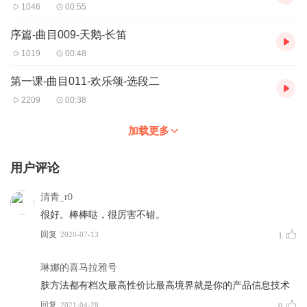
1046
00:55
序篇-曲目009-天鹅-长笛
1019
00:48
第一课-曲目011-欢乐颂-选段二
2209
00:38
加载更多
用户评论
清青_r0
很好。棒棒哒，很厉害不错。
回复
2020-07-13
1
琳娜的喜马拉雅号
肤方法都有档次最高性价比最高境界就是你的产品信息技术
回复
2021-04-28
0