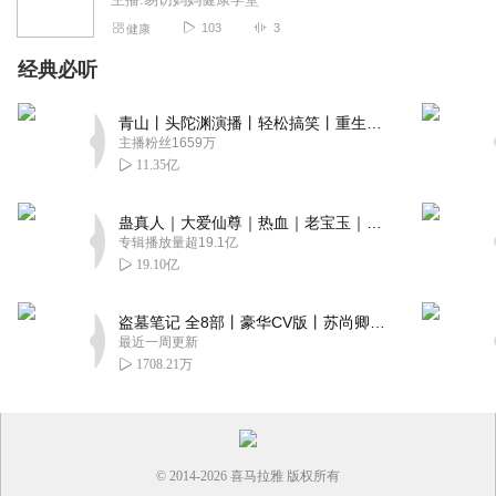
103
3
健康
经典必听
青山丨头陀渊演播丨轻松搞笑丨重生穿越丨古代权谋丨VIP免费 | 多人有声剧
主播粉丝1659万
11.35亿
蛊真人｜大爱仙尊｜热血｜老宝玉｜多人VIP免费有声剧
专辑播放量超19.1亿
19.10亿
盗墓笔记 全8部丨豪华CV版丨苏尚卿&边江 领衔 多人有声剧丨冠声文化丨南派三叔
最近一周更新
1708.21万
© 2014-
2026
喜马拉雅 版权所有