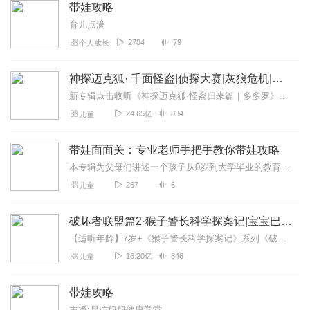
带娃攻略
育儿点滴
2784
79
个人成长
神探迈克狐· 千面怪盗|侦探大赛|灰狼危机|多多罗
新专辑点击收听《神探迈克狐·怪盗归来篇｜多多罗》！！！>>>点击进入主播橱窗购买《神探迈克狐》系列图书吧!<<<多多罗故事【点击前往】收听多多罗其他好玩有趣的故...
24.65亿
834
儿童
带娃面面关：专业老师手把手教你带娃攻略
本专辑为父母们讲述一个孩子从0岁到大学毕业的教育秘籍！
267
6
儿童
破坏者联盟篇2·猴子警长科学探案记|宝宝巴士故事
【适听年龄】7岁+《猴子警长科学探案记》系列《破坏者联盟篇1·猴子警长科学探案记》>>>《破坏者联盟篇2·猴子警长科学探案记》>>>《破坏者联盟篇3·猴子警长科...
16.20亿
846
儿童
带娃攻略
主播:易访妈妈健康学堂