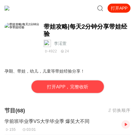
打开APP
带娃攻略|每天2分钟分享带娃经
验
李渃萱
4922
24
孕期、带娃，幼儿，儿童等带娃经验分享！
打
开
A
P
P，完整收听
节目(68)
切换顺序
学前班毕业季VS大学毕业季 爆笑大不同
155
03:01