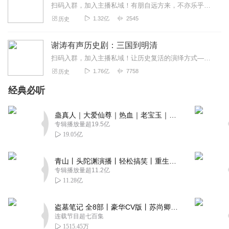
扫码入群，加入主播私域！有朋自远方来，不亦乐乎！欢迎来到【涛哥历史私董会】！这里没有枯燥的教科书，只有一群爱听故事、爱聊掌故的朋友。在这里，你可以：✨分享你读...
1.32亿
2545
历史
谢涛有声历史剧：三国到明清
扫码入群，加入主播私域！让历史复活的演绎方式——幽默有趣，精彩绝伦的历史剧这是一部高达4000集的历史大剧。谢涛结合20余年的编剧经历，10余年的主播经验，糅...
1.76亿
7758
历史
经典必听
蛊真人｜大爱仙尊｜热血｜老宝玉｜多人VIP免费有声剧
专辑播放量超19.5亿
19.05亿
青山丨头陀渊演播丨轻松搞笑丨重生穿越丨古代权谋丨VIP免费 | 多人有声剧
专辑播放量超11.2亿
11.28亿
盗墓笔记 全8部丨豪华CV版丨苏尚卿&边江 领衔 多人有声剧丨冠声文化丨南派三叔
连载节目超七百集
1515.45万