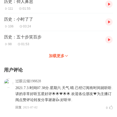
历史：仰人鼻息
111
01:55
历史：小时了了
106
03:24
历史：五十步笑百步
98
01:53
加载更多
用户评论
过眼云烟198828
2021.7.3.时间07.38分.星期六.天气.晴.己经订阅有时间就听听.
讲的非常好听五星好评🌟🌟💗🌟🌟.欢迎各位朋友💗为主播订
阅点赞评论转发分享谢谢👍.好听🌸.
回复
2021-07-02
0