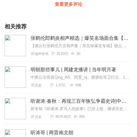
查看更多评论
相关推荐
张鹤伦郎鹤炎相声精选｜爆笑名场面合集【成语接龙+童年故事】
【德云社张鹤伦方言相声集｜东北味爆笑专场】德云社"浪味仙"张鹤伦携搭档郎鹤炎带来原汁原味的东北风情相声盛宴！本专辑精选30段经典演出，既有《扒马褂》《黄鹤楼》...
25.03万
30
相声评书
明朝那些事儿 | 周建龙播讲 | 当年明月著
中奖公示恭喜Qing_ih5、阿雯_oj、渺渺在等卫行云、1368159fdxr四位幸运小耳朵获奖！请查看私信查收月卡兑换码！专辑播放破千万福利！5月30日...
1.27亿
938
历史
听谢涛·春秋：再现三百年恢弘争霸史诗|中国历史 古代
新专辑《听谢涛·罗马人的故事》已经上线，播讲历史十余年，谢涛有度开讲外国历史。1000集+精彩有声节目，完整讲述两千年罗马史，再现西方世界的文明源头。点击跳转收...
8079.56万
855
历史
听涛哥 | 两晋南北朝