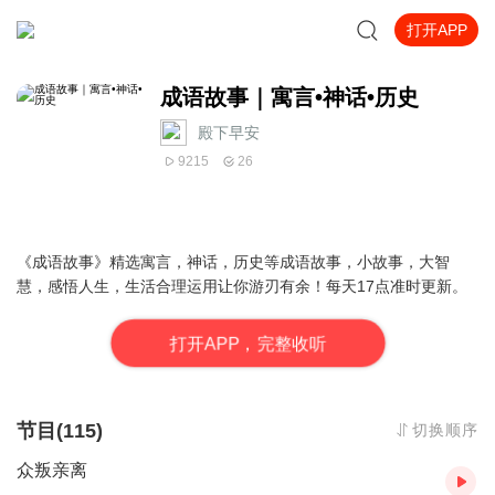
打开APP
成语故事｜寓言•神话•历史
殿下早安
9215
26
《成语故事》精选寓言，神话，历史等成语故事，小故事，大智
慧，感悟人生，生活合理运用让你游刃有余！每天17点准时更新。
打
开
A
P
P，完整收听
节目(115)
切换顺序
众叛亲离