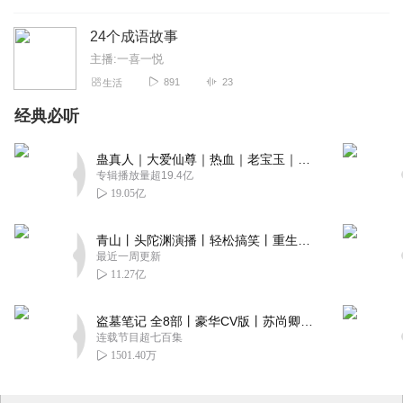
24个成语故事
主播:一喜一悦
891
23
生活
经典必听
蛊真人｜大爱仙尊｜热血｜老宝玉｜多人VIP免费有声剧
专辑播放量超19.4亿
19.05亿
青山丨头陀渊演播丨轻松搞笑丨重生穿越丨古代权谋丨VIP免费 | 多人有声剧
最近一周更新
11.27亿
盗墓笔记 全8部丨豪华CV版丨苏尚卿&边江 领衔 多人有声剧丨冠声文化丨南派三叔
连载节目超七百集
1501.40万