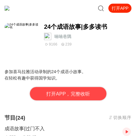
打开APP
24个成语故事|多多读书
喃喃巷隅
9166
239
参加喜马拉雅活动录制的24个成语小故事。
在轻松有趣中获得国学知识。
打
开
A
P
P，完整收听
节目(24)
切换顺序
成语故事|过门不入