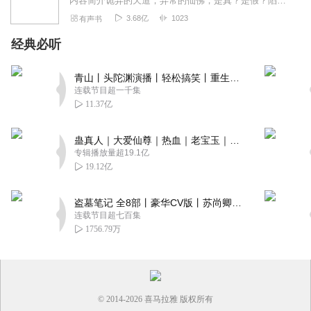
内容简介诡异的天道，异常的仙佛，是真？是假？陷入迷惘的李火旺无法分辨。可让他无法分辨的不仅仅只是这些。还有他自己，他病了，病的很重。李火旺在修仙世界中经历的种...
3.68亿
1023
有声书
经典必听
青山丨头陀渊演播丨轻松搞笑丨重生穿越丨古代权谋丨VIP免费 | 多人有声剧
连载节目超一千集
11.37亿
蛊真人｜大爱仙尊｜热血｜老宝玉｜多人VIP免费有声剧
专辑播放量超19.1亿
19.12亿
盗墓笔记 全8部丨豪华CV版丨苏尚卿&边江 领衔 多人有声剧丨冠声文化丨南派三叔
连载节目超七百集
1756.79万
© 2014-
2026
喜马拉雅 版权所有