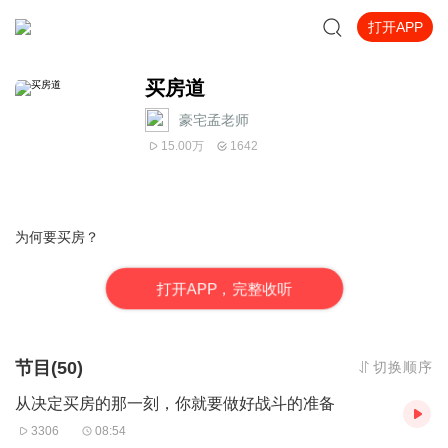
打开APP
买房道
豪宅孟老师
15.00万
1642
为何要买房？
打
开
A
P
P，完整收听
节目(50)
切换顺序
从决定买房的那一刻，你就要做好战斗的准备
3306
08:54