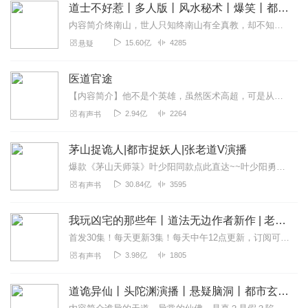
道士不好惹丨多人版丨风水秘术丨爆笑丨都市丨悬疑丨骨头演播
内容简介终南山，世人只知终南山有全真教，却不知终南山下有一座破败的道观。世人只知茅山善捉鬼，天师精辟邪，杨公会风水，却不知古井观人最懂天道。那一天，古井观的人...
15.60亿
4285
悬疑
医道官途
【内容简介】他不是个英雄，虽然医术高超，可是从来不做没有回报的事情。张一针治好的富人多，基本上都是给了银子的，他治好的女人多，对于这种不良医生野史都羞于记载。张...
2.94亿
2264
有声书
茅山捉诡人|都市捉妖人|张老道V演播
️爆款《茅山天师箓》叶少阳同款点此直达~~叶少阳勇闯都市，与人斗，与狐斗，一路全收！作者：青子中国作协会员，安徽省网络作家协会副主席，阅文集团大神作家。...
30.84亿
3595
有声书
我玩凶宅的那些年丨道法无边作者新作 | 老彩演播
首发30集！每天更新3集！每天中午12点更新，订阅可以看到每日更新哦！内容简介因赌入局丧失了性命，却也因此获得了异于常人的能力，为了能活下去，更为了保护身边的亲...
3.98亿
1805
有声书
道诡异仙丨头陀渊演播丨悬疑脑洞丨都市玄幻丨热血爽文丨VIP免费|多人有声剧