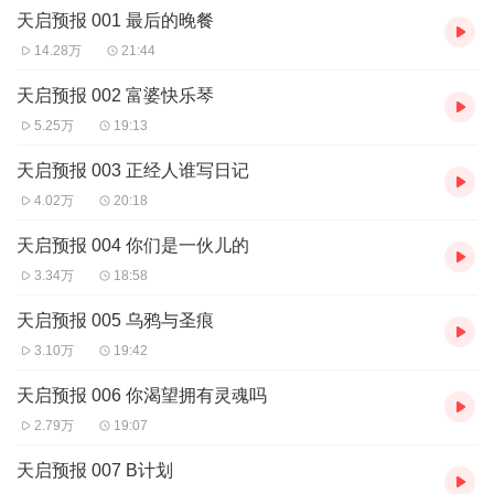
天启预报 001 最后的晚餐
高踞于顶峰之上的天文会，绿日、黄金黎明、存世余孽与诸界天
敌……
14.28万
21:44
究竟是生存还是灭亡？这...
天启预报 002 富婆快乐琴
5.25万
19:13
天启预报 003 正经人谁写日记
4.02万
20:18
天启预报 004 你们是一伙儿的
3.34万
18:58
天启预报 005 乌鸦与圣痕
3.10万
19:42
天启预报 006 你渴望拥有灵魂吗
2.79万
19:07
天启预报 007 B计划