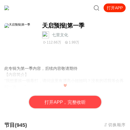
打开APP
天启预报|第一季
七里文化
112.66万
1.99万
此专辑为第一季内容，后续内容敬请期待
【内容简介】
“我想要挨一顿毒打，请问这里有漂亮小姐姐吗？没有的话我等会再
问一次……”
——灾厄之剑、旧世界守墓人、调律师、最后的天国捍卫者、天文
会金牌牛郎、二十四个毁灭因素之一、淮海路小佩奇、深渊烈日、
打
开
A
P
P，完整收听
最终的地狱之王：槐诗。
某一天，穷困潦倒的槐诗忽然发现自己捡来的金手指终于能用
了……只不过，这似乎并不是一件好事。
为了赚钱和苟命，他一不小心踏入了这个危险世界。
节目(945)
切换顺序
现境之外的边境，日常之后的异常。理想国、统辖局、存续院以及