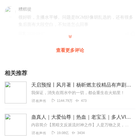
糟糕徒
很好听，主播水平够。问题是BGM好像胡乱选的，还有很多
集后面有大段空白，不知道怎么回事
回复
2020-09-07
18
1512034yida
查看更多评论
播得这么好，怎么人这么少？！
回复
2020-06-22
17
相关推荐
魔改大师
天启预报丨风月著丨杨昕燃主役精品有声剧丨声之优制作丨热血奇幻魔法
播的非常不错，如果情感更丰富一些就更好了。
我保证，消失在雨水中的一切，都会重生在火焰里！
回复
2021-01-16
7
1144.79万
473
有声书
宇宙仓鼠
蛊真人｜大爱仙尊｜热血｜老宝玉｜多人VIP免费有声剧
怎么不播了，还挺喜欢的
内容简介【黑暗文反派流封神之作】人是万物之灵，蛊是天地真精。一个穿越者不断重生的故事。一个养蛊、炼蛊、用蛊的奇特世界。配音组（男角色）老宝玉旁白...
回复
2021-04-01
4
19.08亿
3434
有声书