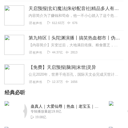
雨淋漓沂
天启预报|玄幻魔法|朱砂配音社|精品多人有声剧
小说快完结了。快出第二季啦
内容简介为了赚钱和苟命，他一不小心踏入了这个危险世界。现境之外的边境，日常之后的异常。天文会，绿日、黄金黎明、存世余孽与诸界天敌……究竟是生存还是灭亡?这是个...
回复
2023-01-16
3
612.63万
676
有声书
第九特区丨头陀渊演播丨搞笑热血都市丨伪戒丨VIP免费多人有声剧
挺好的一本好书，就是背景音乐太迷了，扣半分，主播挺好
【内容简介】灾变过后，大地满目疮痍。粮食匮乏，资源紧俏，局势混乱……一位从待规划区杀出来的青年，背对着漫天黄沙，孤身来到九区谋生，却不曾想偶然结识三五好友，一念...
的👌。
44.37亿
2813
有声书
回复
2022-06-03
3
【免费】天启预报|脑洞|末世|灵异
小慢大师
公元2020年，世界千疮百孔，国际天文会完成灭世计划，九十年后，少年槐诗为生计面试拉琴兼职。小说融合末世与都市元素，情节奇幻，后续发展引人遐想。
人确实少了点，要是能跟上作者进度就好了
12.37万
1656
有声书
回复
2020-06-23
3
经典必听
陆拾七
很好，和小说一样，但声音有的好像。
蛊真人｜大爱仙尊｜热血｜老宝玉｜多人VIP免费有声剧
专辑播放量超19.8亿
回复
2021-02-26
2
19.08亿
猫薄荷0