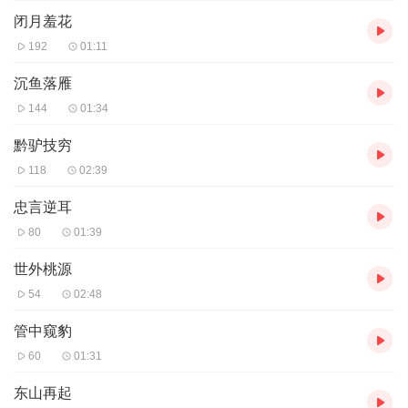
闭月羞花
192
01:11
沉鱼落雁
144
01:34
黔驴技穷
118
02:39
忠言逆耳
80
01:39
世外桃源
54
02:48
管中窥豹
60
01:31
东山再起