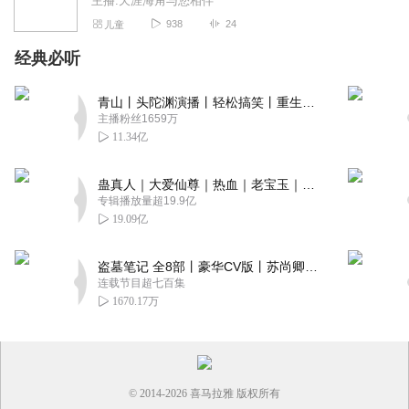
主播:天涯海角与您相伴
938
24
儿童
经典必听
青山丨头陀渊演播丨轻松搞笑丨重生穿越丨古代权谋丨VIP免费 | 多人有声剧
主播粉丝1659万
11.34亿
蛊真人｜大爱仙尊｜热血｜老宝玉｜多人VIP免费有声剧
专辑播放量超19.9亿
19.09亿
盗墓笔记 全8部丨豪华CV版丨苏尚卿&边江 领衔 多人有声剧丨冠声文化丨南派三叔
连载节目超七百集
1670.17万
© 2014-
2026
喜马拉雅 版权所有