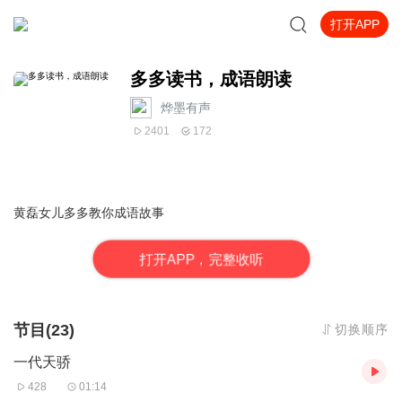
打开APP
多多读书，成语朗读
烨墨有声
2401
172
黄磊女儿多多教你成语故事
打
开
A
P
P，完整收听
节目(23)
切换顺序
一代天骄
428
01:14