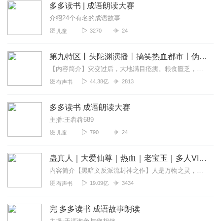
多多读书 | 成语朗读大赛
介绍24个有名的成语故事
3270
24
儿童
第九特区丨头陀渊演播丨搞笑热血都市丨伪戒丨VIP免费多人有声剧
【内容简介】灾变过后，大地满目疮痍。粮食匮乏，资源紧俏，局势混乱……一位从待规划区杀出来的青年，背对着漫天黄沙，孤身来到九区谋生，却不曾想偶然结识三五好友，一念...
44.38亿
2813
有声书
多多读书 成语朗读大赛
主播:王犇犇689
790
24
儿童
蛊真人｜大爱仙尊｜热血｜老宝玉｜多人VIP免费有声剧
内容简介【黑暗文反派流封神之作】人是万物之灵，蛊是天地真精。一个穿越者不断重生的故事。一个养蛊、炼蛊、用蛊的奇特世界。配音组（男角色）老宝玉旁白...
19.09亿
3434
有声书
完 多多读书 成语故事朗读