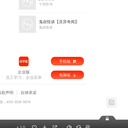
十耳听书
鬼叔怪谈【灵异奇闻】
鬼叔怪谈
手机端
企业版
电脑端
员工学习，企业买单
版权声明
自律承诺
：400-838-5616
x
1.0