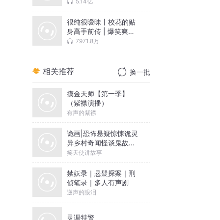
5.14亿
很纯很暧昧丨校花的贴
身高手前传 | 爆笑爽文|
拿下校花
7971.8万
相关推荐
换一批
在
摸金天师【第一季】
（紫襟演播）
有声的紫襟
诡画|恐怖悬疑惊悚诡灵
异乡村奇闻怪谈鬼故事|
新评书|笑天使播讲
笑天使讲故事
禁妖录｜悬疑探案｜刑
侦笔录｜多人有声剧
逆声的眼泪
灵调特警