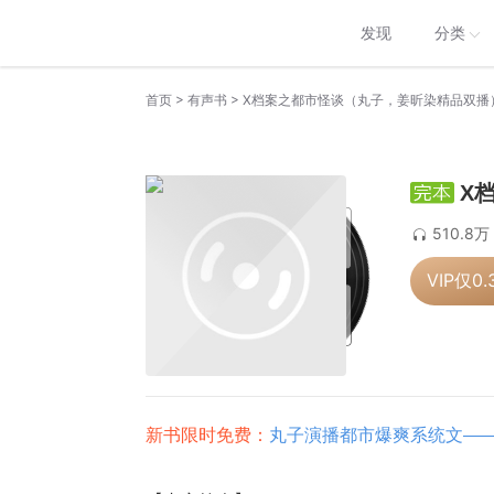
发现
分类
>
>
首页
有声书
X档案之都市怪谈（丸子，姜昕染精品双播
X
510.8万
VIP仅
0.
新书限时免费：
丸子演播都市爆爽系统文—