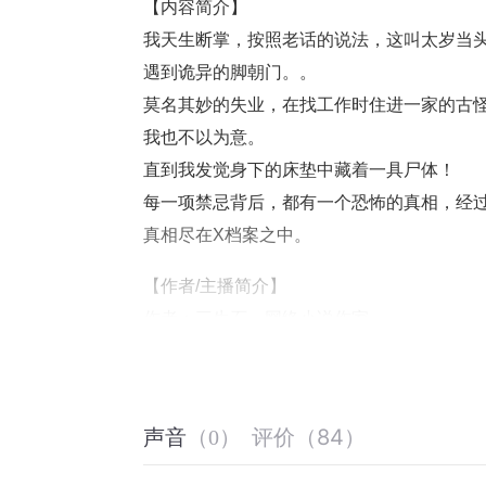
【内容简介】
我天生断掌，按照老话的说法，这叫太岁当
遇到诡异的脚朝门。。
莫名其妙的失业，在找工作时住进一家的古怪
我也不以为意。
直到我发觉身下的床垫中藏着一具尸体！
每一项禁忌背后，都有一个恐怖的真相，经
真相尽在X档案之中。
【作者/主播简介】
作者：三生石，网络小说作家。
主播：丸子，姜昕染。
丸子，
喜马拉雅超人气主播。演绎风格深受
获得260万+粉丝，作品拥有超过20亿+的播
评价
（
84
）
声音
（
0
）
【购买须知】