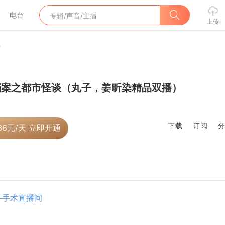
电台
上传
）
档案之都市怪谈（丸子，姜昕染精品双播）
下载
订阅
36
元/天 立即开通
—手术直播间