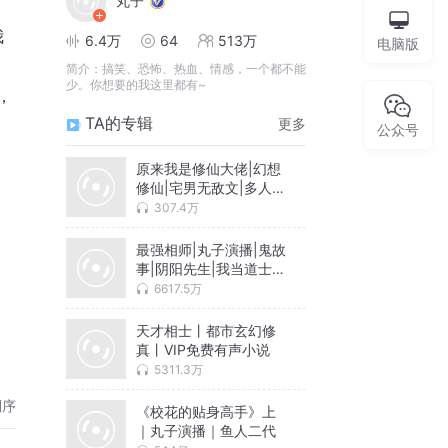
丸子
我
6.4万
64
513万
电脑版
简介：
搞笑、恐怖、热血、情感，一个都不能
少。你想要的我这里都有~
，
TA的专辑
更多
公众号
原来我是修仙大佬|幻想
修仙|宅男无敌文|多人有
声剧
307.4万
最强相师|丸子演播|鬼故
事|阴阳先生|我当道士那
些年|恐怖故事
6617.5万
天才相士丨都市玄幻修
真丨VIP免费有声小说
已
5311.3万
倒序
《校花的贴身高手》上
｜丸子演播｜鱼人二代