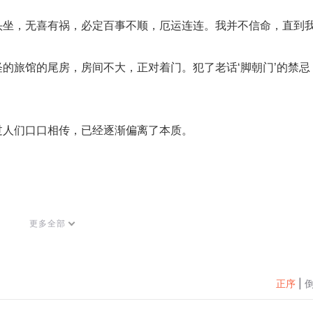
头坐，无喜有祸，必定百事不顺，厄运连连。我并不信命，直到
的旅馆的尾房，房间不大，正对着门。犯了老话‘脚朝门’的禁忌
过人们口口相传，已经逐渐偏离了本质。
更多全部
广大听友喜爱，作品多以都市类，玄幻类小说为主。在喜马拉雅
放量与下载量。
正序
|