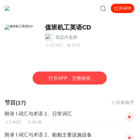
打开APP
值班机工英语CD
我是尚老师
22.29万
1072
打
开
A
P
P，完整收听
节目(17)
切换顺序
附录 I 词汇与术语 1、日常词汇
2.94万
00:36
附录 I 词汇与术语 2、船舶主要设施设备