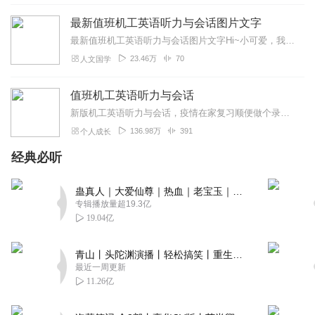
最新值班机工英语听力与会话图片文字
最新值班机工英语听力与会话图片文字Hi~小可爱，我是春风，满心欢喜，满眼是你，用心陪伴每一个真爱粉！茫茫喜马，与你有缘相遇，我不胜欢喜。我想在每一个你难熬的时刻...
23.46万
70
人文国学
值班机工英语听力与会话
新版机工英语听力与会话，疫情在家复习顺便做个录音希望考必过与大家共勉
136.98万
391
个人成长
经典必听
蛊真人｜大爱仙尊｜热血｜老宝玉｜多人VIP免费有声剧
专辑播放量超19.3亿
19.04亿
青山丨头陀渊演播丨轻松搞笑丨重生穿越丨古代权谋丨VIP免费 | 多人有声剧
最近一周更新
11.26亿