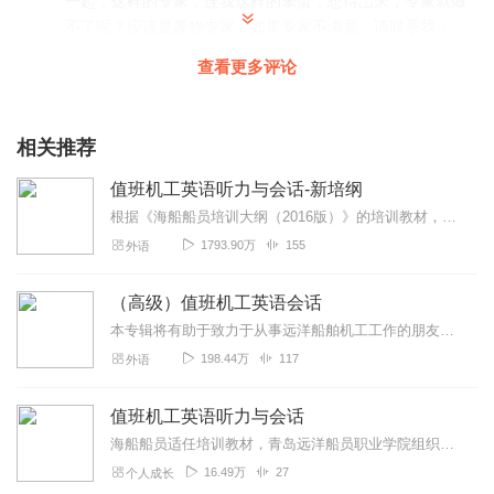
一起，这样的专家，连我这样的笨蛋，想得岀来，专家就做
不了呢？应该是废物专家。如果专家不满意，请联系我，
17758949289
查看更多评论
回复
2022-03-11
1
黄昏之臉
相关推荐
不错👍真的挺有用的，我受到了很大的帮助
值班机工英语听力与会话-新培纲
回复
2020-05-27
1
根据《海船船员培训大纲（2016版）》的培训教材，制作了英文加中文的录音，希望大家英汉结合、对照记忆，顺利通过考试，拿到适任证书！
1793.90万
155
外语
醇香阁酒庄茗韵轩茶庄
不错 很方便学习、语音文字同步会更好
（高级）值班机工英语会话
回复
2019-11-15
0
本专辑将有助于致力于从事远洋船舶机工工作的朋友们，祝你们顺利通过考试，拿到适任证书。
198.44万
117
外语
曼珠沙华灬
听不清楚 听不清楚听不清楚
值班机工英语听力与会话
回复
2019-12-18
0
海船船员适任培训教材，青岛远洋船员职业学院组织编写（2019版）
16.49万
27
个人成长