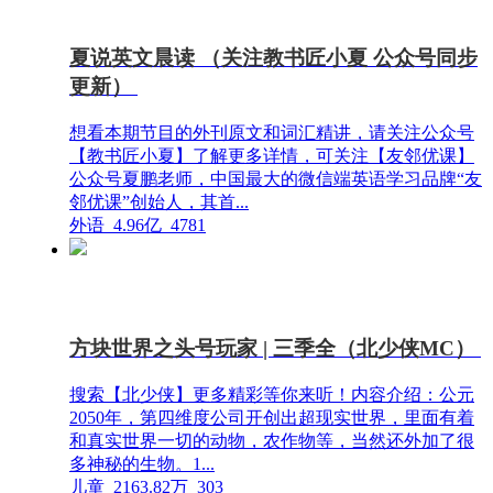
夏说英文晨读 （关注教书匠小夏 公众号同步
更新）
想看本期节目的外刊原文和词汇精讲，请关注公众号
【教书匠小夏】了解更多详情，可关注【友邻优课】
公众号夏鹏老师，中国最大的微信端英语学习品牌“友
邻优课”创始人，其首...
外语
4.96亿
4781
方块世界之头号玩家 | 三季全（北少侠MC）
搜索【北少侠】更多精彩等你来听！内容介绍：公元
2050年，第四维度公司开创出超现实世界，里面有着
和真实世界一切的动物，农作物等，当然还外加了很
多神秘的生物。1...
儿童
2163.82万
303