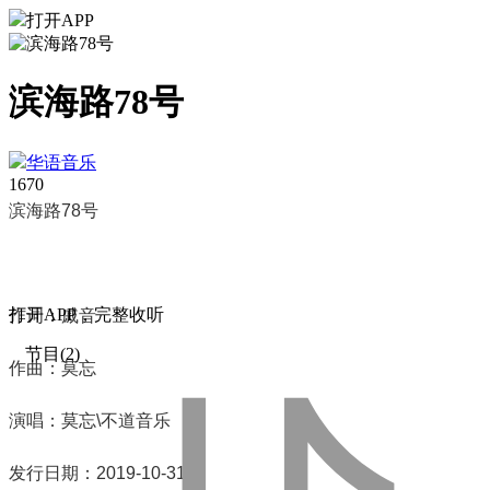
打开APP
滨海路78号
华语音乐
167
0
滨海路
78
号
打
开
A
P
P，完整收听
作词：戚音
节目(2)
作曲：莫忘
演唱：莫忘\不道音乐
发行日期：2019-10-31