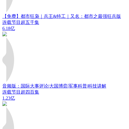
【免费】都市狂枭｜兵王&特工｜又名：都市之最强狂兵版
连载节目超五千集
6.18亿
音频版：国际大事评论|大国博弈|军事科普|科技讲解
连载节目超四百集
1.23亿