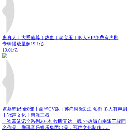
蛊真人｜大爱仙尊｜热血｜老宝玉｜多人VIP免费有声剧
专辑播放量超19.1亿
19.01亿
盗墓笔记 全8部丨豪华CV版丨苏尚卿&边江 领衔 多人有声剧
丨冠声文化丨南派三叔
「盗墓笔记全系列20+本 收听直达」戳 >>改编自南派三叔同
名作品，腾讯音乐娱乐集团出品，冠声文化制作，...