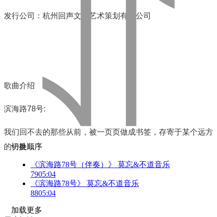
发行公司：杭州回声文化艺术策划有限公司
歌曲介绍
滨海路
78
号
:
我们回不去的那些从前，被一页页做成书签，存寄于某个远方
的一处…
切换顺序
《滨海路78号（伴奏）》 莫忘&不道音乐
79
05:04
《滨海路78号》 莫忘&不道音乐
88
05:04
加载更多