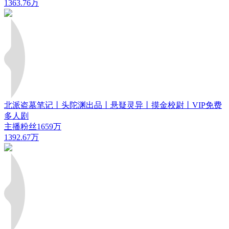
1363.76万
北派盗墓笔记丨头陀渊出品丨悬疑灵异丨摸金校尉丨VIP免费
多人剧
主播粉丝1659万
1392.67万