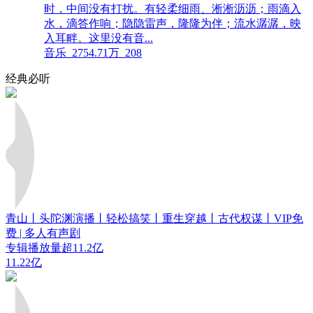
时，中间没有打扰。有轻柔细雨、淅淅沥沥；雨滴入
水，滴答作响；隐隐雷声，隆隆为伴；流水潺潺，映
入耳畔。这里没有音...
音乐
2754.71万
208
经典必听
青山丨头陀渊演播丨轻松搞笑丨重生穿越丨古代权谋丨VIP免
费 | 多人有声剧
专辑播放量超11.2亿
11.22亿