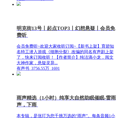
明克街13号丨起点TOP3丨幻想悬疑丨会员免
费听
会员免费听~欢迎大家收听订阅~【新书上架】育碧知
名特工潜入游戏《细胞分裂》改编的同名有声剧上架
了，快来订阅收听！【作者简介】纯洁滴小龙，阅文
大神作家，悬疑灵异...
有声书
3756.55万
1691
雨声精选（1小时）纯享大自然助眠催眠-雷雨
声，下雨
本专辑，是张玎为您千挑万选的“雨声”。每条音频1小