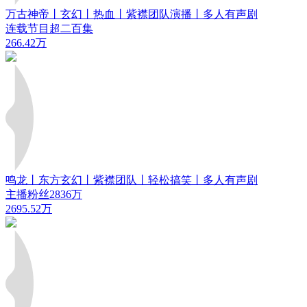
万古神帝丨玄幻丨热血丨紫襟团队演播丨多人有声剧
连载节目超二百集
266.42万
鸣龙丨东方玄幻丨紫襟团队丨轻松搞笑丨多人有声剧
主播粉丝2836万
2695.52万