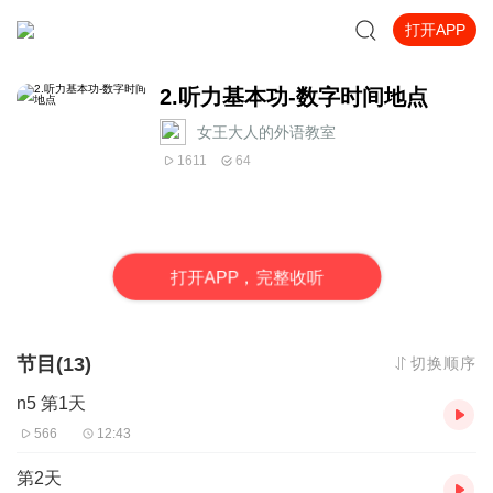
打开APP
2.听力基本功-数字时间地点
女王大人的外语教室
1611
64
打
开
A
P
P，完整收听
节目(13)
切换顺序
n5 第1天
566
12:43
第2天