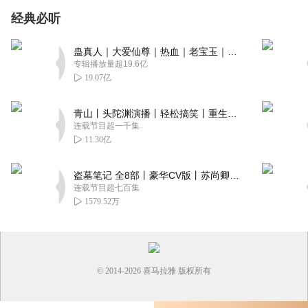
经典必听
蛊真人｜大爱仙尊｜热血｜老宝玉｜多人VIP免费有声剧
专辑播放量超19.6亿
19.07亿
青山丨头陀渊演播丨轻松搞笑丨重生穿越丨古代权谋丨VIP免费 | 多人有声剧
连载节目超一千集
11.30亿
盗墓笔记 全8部丨豪华CV版丨苏尚卿&边江 领衔 多人有声剧丨冠声文化丨南派三叔
连载节目超七百集
1579.52万
© 2014-
2026
喜马拉雅 版权所有