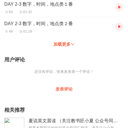
DAY 2-3 数字，时间，地点类１番
83
01:32
DAY 2-3 数字，时间，地点类２番
46
01:19
加载更多
用户评论
还没有评论，快来发表第一个评论！
发表评论
相关推荐
夏说英文晨读 （关注教书匠小夏 公众号同步更新）
想看本期节目的外刊原文和词汇精讲，请关注公众号【教书匠小夏】了解更多详情，可关注【友邻优课】公众号夏鹏老师，中国最大的微信端英语学习品牌“友邻优课”创始人，其首...