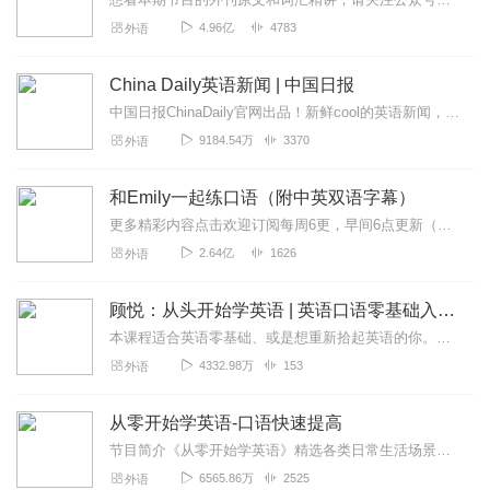
4.96亿
4783
外语
China Daily英语新闻 | 中国日报
中国日报ChinaDaily官网出品！新鲜cool的英语新闻，超级native的英文播报，附双语文稿。每周一到周五早7:00准时更新，关注+订阅+10字评论！...
9184.54万
3370
外语
和Emily一起练口语（附中英双语字幕）
更多精彩内容点击欢迎订阅每周6更，早间6点更新（记得起床收听哦~）节目亮点练习英语口语最要注意循序渐进，那些简单生活口语，往往最实用。1.每日精选高频率实用句...
2.64亿
1626
外语
顾悦：从头开始学英语 | 英语口语零基础入门必备
本课程适合英语零基础、或是想重新拾起英语的你。大多数人学不好英语，是因为方法不得当。本课程基于“二语习得”理论，用一套精心设计的科学方法，带你系统学好英语。课程...
4332.98万
153
外语
从零开始学英语-口语快速提高
节目简介《从零开始学英语》精选各类日常生活场景，以“情景浸入式”教学为法，带领大家学会最基础且最实用的英语会话技巧。不需要反复背诵词汇句式，通过情境模拟学习，更...
6565.86万
2525
外语