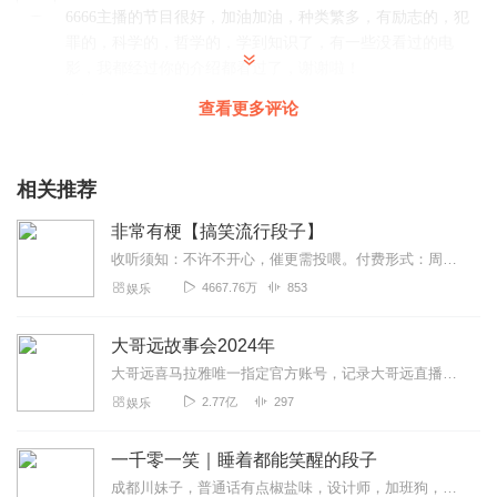
6666主播的节目很好，加油加油，种类繁多，有励志的，犯
罪的，科学的，哲学的，学到知识了，有一些没看过的电
影，我都经过你的介绍都看过了，谢谢啦！
回复
2020-11-24
7
查看更多评论
Cyanobacteria_夹
好听好看(｡･ω･｡)ﾉ♡，非常有特色，推荐收听！
相关推荐
回复
2020-01-24
7
非常有梗【搞笑流行段子】
收听须知：不许不开心，催更需投喂。付费形式：周一付费更新，周四免费更新。不定期加更。会员免费听，或单期2.99元订购听（二选一即可）！本节目由喜马拉雅独家出品说...
黑化的DREAM
4667.76万
853
娱乐
太好了！哈哈哈，牛笔的人是什么事了吗？啊？？，？！？
回复
2020-11-24
5
大哥远故事会2024年
大哥远喜马拉雅唯一指定官方账号，记录大哥远直播时讲述每段故事会，用最接地气的东北话带你身临其境走进每一段故事会，你笑了就行，不要纠结故事的真实性。故事消失的就是...
孤舟_残月
2.77亿
297
娱乐
大尧解说的非常好，可以解说一些漫威电影吗？谢谢。
回复
2020-04-08
5
一千零一笑｜睡着都能笑醒的段子
成都川妹子，普通话有点椒盐味，设计师，加班狗，每周一单更，欢迎订阅。【主播有声书系列一键直达】适合小学到高中青少年听的趣味故事有声书：孩子最爱的启智笑话书越听...
l财富之巅l