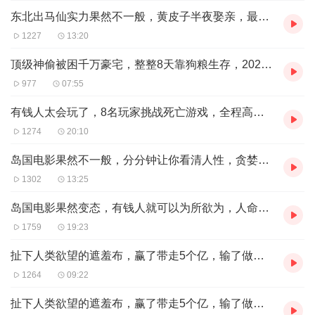
东北出马仙实力果然不一般，黄皮子半夜娶亲，最新民俗电影
1227
13:20
顶级神偷被困千万豪宅，整整8天靠狗粮生存，2023最新电影
977
07:55
有钱人太会玩了，8名玩家挑战死亡游戏，全程高能毫无人性
1274
20:10
岛国电影果然不一般，分分钟让你看清人性，贪婪没有好下场
1302
13:25
岛国电影果然变态，有钱人就可以为所欲为，人命在这里不值钱
1759
19:23
扯下人类欲望的遮羞布，赢了带走5个亿，输了做奴隶130年（第三集）
1264
09:22
扯下人类欲望的遮羞布，赢了带走5个亿，输了做奴隶130年（第二集）