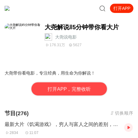
打开APP
大尧解说‖5分钟带你看大片
大尧说电影
176.31万
5627
大尧带你看电影，专注经典，用生命为你解说！
打
开
A
P
P，完整收听
节目(276)
切换顺序
最新大片《饥渴游戏》，穷人与富人之间的差别，到底有多大
2834
11:07