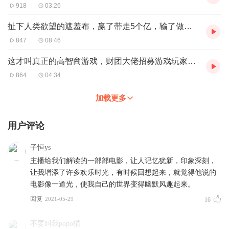
918
03:26
扯下人类欲望的遮羞布，赢了带走5个亿，输了做奴隶130年（第一集）
847
08:46
这才叫真正的高智商游戏，财团大佬招募游戏玩家，输了就要赔上命
864
04:34
加载更多
用户评论
子恒ys
主播给我们解读的一部部电影，让人记忆犹新，印象深刻，
让我增添了许多欢乐时光，有时候回想起来，就觉得他说的
电影像一道光，使我自己的世界变得幽默风趣起来。
回复
2021-05-29
16
不要叫我popo猫