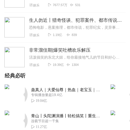
7677.57万
531
娱乐
真好听(ง •̀_•́)ง，为主播打call！！！☺️☺️🤗
回复
2020-10-23
4
生人勿近丨猎奇怪谈、犯罪案件、都市传说、未解之谜
恐怖电影，悬案推理，都市传说，犯罪纪实，灵异事件，自然灾难，未解之谜。＞＞点击加入西米团，从一桩桩奇闻异录中，窥探人性的善恶。这里没有刻意的语气渲染，也没有凭空...
_灵空_
1.19亿
839
娱乐
biu踢否，奈斯，哥瑞特，古德！
回复
2020-08-05
4
非常溜佳期|爆笑吐槽欢乐解压
活泼搞笑的东北大妞，给你最接地气儿的节目和好心情！不管是最新的糗事段子，还是热辣的时事点评，紧跟最IN的娱乐圈八卦，调侃生活和社会的不平这里是《非常溜佳期》，一...
觉醒的王者
19.39亿
1304
娱乐
超好看
¥！！！！！！！！！！！！！！！！！！！！！！！！！！
经典必听
回复
2020-03-05
4
蛊真人｜大爱仙尊｜热血｜老宝玉｜多人VIP免费有声剧
专辑播放量超19.4亿
东方_ohc
19.04亿
大尧哥哥说的太棒了，幽默风趣，力推
回复
2020-02-13
4
青山丨头陀渊演播丨轻松搞笑丨重生穿越丨古代权谋丨VIP免费 | 多人有声剧
连载节目超一千集
_沈阳梁朝伟
11.27亿