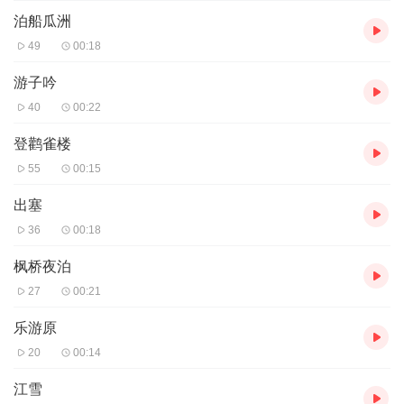
泊船瓜洲
49
00:18
游子吟
40
00:22
登鹳雀楼
55
00:15
出塞
36
00:18
枫桥夜泊
27
00:21
乐游原
20
00:14
江雪