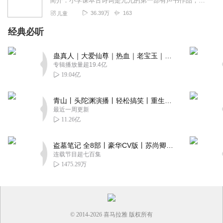
简介：小学课本古诗词是允允的第一部有声书作品，以现在小学一至六年级课本里的古诗词按顺序排列朗诵上传，目前课本内的内容已全部完成，后续允允还会陆续更新他喜欢的诗词...
36.39万
163
儿童
经典必听
蛊真人｜大爱仙尊｜热血｜老宝玉｜多人VIP免费有声剧
专辑播放量超19.4亿
19.04亿
青山丨头陀渊演播丨轻松搞笑丨重生穿越丨古代权谋丨VIP免费 | 多人有声剧
最近一周更新
11.26亿
盗墓笔记 全8部丨豪华CV版丨苏尚卿&边江 领衔 多人有声剧丨冠声文化丨南派三叔
连载节目超七百集
1475.29万
© 2014-
2026
喜马拉雅 版权所有