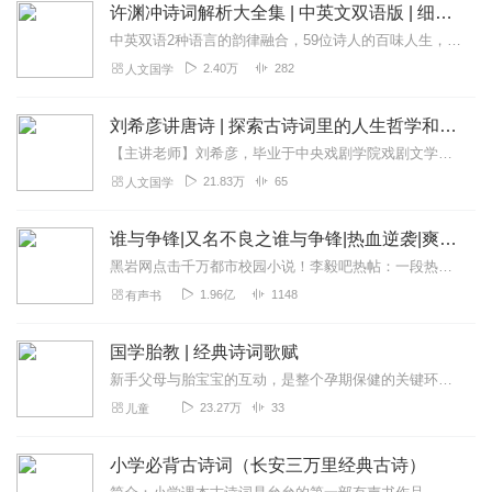
许渊冲诗词解析大全集 | 中英文双语版 | 细解中华诗词之美 | 诗经唐诗宋词国学经典六神磊磊诚挚分享
中英双语2种语言的韵律融合，59位诗人的百味人生，165卷唐诗的风骨流韵，289年大唐的盛世华章。在盛唐诗人与陆苏笔下，听金戈铁马，看江山如画。唐诗英译：中国翻...
2.40万
282
人文国学
刘希彦讲唐诗 | 探索古诗词里的人生哲学和美学
【主讲老师】刘希彦，毕业于中央戏剧学院戏剧文学系，涉足文学、艺术、传统文化、中医等多个领域，传统文化研究者，独立学者，中医研究者。历任秋浦书院、竹山书院，上海廿...
21.83万
65
人文国学
谁与争锋|又名不良之谁与争锋|热血逆袭|爽文爆笑|会员免费
黑岩网点击千万都市校园小说！李毅吧热帖：一段热血的青春故事，一个狂拽屌丝的逆袭传奇。热血都市主播探月倾情演绎【内容简介】两年前，她是丑逼，我是男神；...
1.96亿
1148
有声书
国学胎教 | 经典诗词歌赋
新手父母与胎宝宝的互动，是整个孕期保健的关键环节。父母经常与与胎宝宝对话，能促进其大脑发育，同时，对胎宝宝出生以后的语言及智力方面的良好发育也有重要作用。可是作...
23.27万
33
儿童
小学必背古诗词（长安三万里经典古诗）