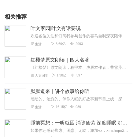
相关推荐
叶文家园|叶文有话要说
欢迎各位关注和订阅我参与创作的喜马自制深夜陪伴谈话栏目《听你说·百态人声》【听你说·百态人声】每晚直播连线真实人间故事|叶文现场互动中|人间冷暖，抱团取暖每周...
3.69亿
2993
生活
红楼梦原文朗读｜四大名著
《红楼梦》原文朗读，程甲本、庚辰本作者：曹雪芹，朗读：白云出岫、蓝色百合《红楼梦》程甲本和庚辰本是该书两大重要版本。程甲本由程伟元和高鹗于乾隆五十六年（1791...
1.38亿
597
人文国学
默默道来｜讲个故事给你听
感动的、治愈的、伴你入眠的好故事新节目上线，探索现实世界的无尽魅力，追求对生活的真实记录《听见人间真相》（点击名称，直达专辑）网易人间故事集持续更新中，邀您关注...
16.15亿
989
生活
睡前冥想：一听就困 消除疲劳 深度睡眠 沉浸体验
如果你还感到焦虑、困惑、无助，添加vx：xinshejie2018、vx公众号：宣萱心伴，与主播宣萱开启心灵交流之旅，共建温暖的精神家园！如果你喜欢我的内容，请...