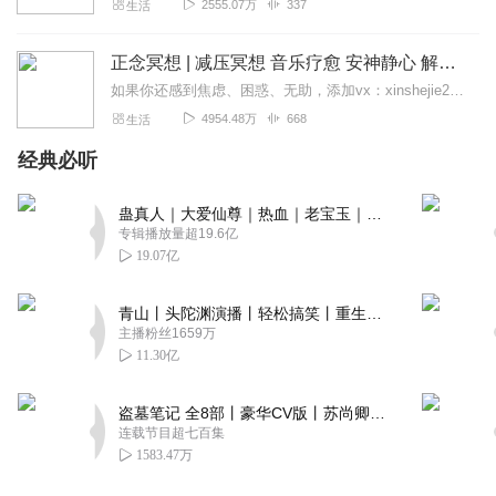
2555.07万
337
生活
正念冥想 | 减压冥想 音乐疗愈 安神静心 解郁降噪
如果你还感到焦虑、困惑、无助，添加vx：xinshejie2018、vx公众号：宣萱心伴，与主播宣萱开启心灵交流之旅，共建温暖的精神家园！如果你喜欢我的内容，请...
4954.48万
668
生活
经典必听
蛊真人｜大爱仙尊｜热血｜老宝玉｜多人VIP免费有声剧
专辑播放量超19.6亿
19.07亿
青山丨头陀渊演播丨轻松搞笑丨重生穿越丨古代权谋丨VIP免费 | 多人有声剧
主播粉丝1659万
11.30亿
盗墓笔记 全8部丨豪华CV版丨苏尚卿&边江 领衔 多人有声剧丨冠声文化丨南派三叔
连载节目超七百集
1583.47万