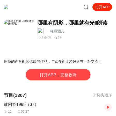
打开APP
哪里有阴影，哪里就有光‖朗读
一杯薄酒儿
5.64万
36
用我的声音朗读优质的作品，与众多朗读爱好者在一起交流！
打
开
A
P
P，完整收听
节目(1307)
切换顺序
请回答1998（37）
15
09:27