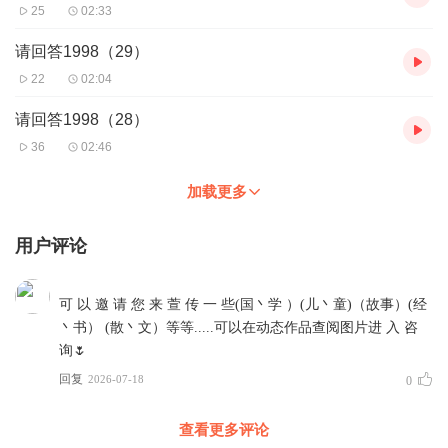
25
02:33
请回答1998（29）
22
02:04
请回答1998（28）
36
02:46
加载更多
用户评论
可 以 邀 请 您 来 萱 传 一 些(国丶学 ）(儿丶童)（故事）(经
丶书） (散丶文）等等.....可以在动态作品查阅图片进 入 咨
询🌷
回复
2026-07-18
0
查看更多评论