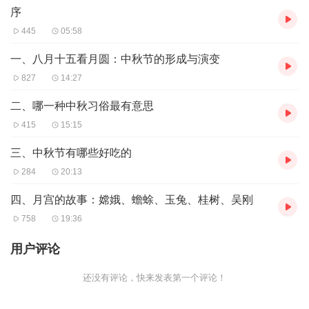
序
445
05:58
一、八月十五看月圆：中秋节的形成与演变
827
14:27
二、哪一种中秋习俗最有意思
415
15:15
三、中秋节有哪些好吃的
284
20:13
四、月宫的故事：嫦娥、蟾蜍、玉兔、桂树、吴刚
758
19:36
用户评论
还没有评论，快来发表第一个评论！