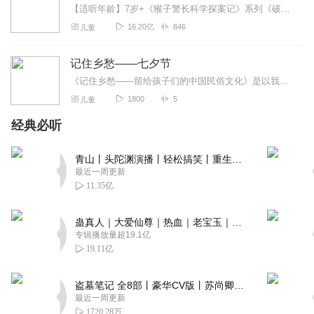
【适听年龄】7岁+《猴子警长科学探案记》系列《破坏者联盟篇1·猴子警长科学探案记》>>>《破坏者联盟篇2·猴子警长科学探案记》>>>《破坏者联盟篇3·猴子警长科...
16.20亿
846
儿童
记住乡愁——七夕节
《记住乡愁——留给孩子们的中国民俗文化》是以我国民俗事象的精彩节点为圆心，广泛地辐射民俗生活的方方面面，资料翔实、梳理系统，具有很高的文化史料价值和现实意义...
1800
5
儿童
经典必听
青山丨头陀渊演播丨轻松搞笑丨重生穿越丨古代权谋丨VIP免费 | 多人有声剧
最近一周更新
11.35亿
蛊真人｜大爱仙尊｜热血｜老宝玉｜多人VIP免费有声剧
专辑播放量超19.1亿
19.11亿
盗墓笔记 全8部丨豪华CV版丨苏尚卿&边江 领衔 多人有声剧丨冠声文化丨南派三叔
最近一周更新
1720.28万