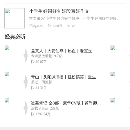
神态
服饰
小学生好词好句好段写好作文
经典好段
本专辑为“小学生好词好句好段、小学生好词好句好段好作文、小学生一句话日记”的合集，共3部，已完结。请勿再重复购买单本专辑！！！【简介】1、《小学生好词好...
外貌
3.58万
78
有声书
语言
动作
经典必听
心理
神态
蛊真人｜大爱仙尊｜热血｜老宝玉｜多人VIP免费有声剧
服饰
专辑播放量超19.7亿
范文巧运用
19.07亿
我的爷爷
名师训练营
青山丨头陀渊演播丨轻松搞笑丨重生穿越丨古代权谋丨VIP免费 | 多人有声剧
亲子图书馆
最近一周更新
七彩生活
11.31亿
闪亮好词
日常生活
盗墓笔记 全8部丨豪华CV版丨苏尚卿&边江 领衔 多人有声剧丨冠声文化丨南派三叔
成长收获
连载节目超七百集
缤纷校园
1592.74万
劳动场面
参观游览
社会见闻