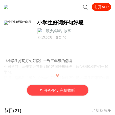
打开APP
小学生好词好句好段
顾少妈咪讲故事
13.06万
2446
《小学生好词好句好段》一到三年级的必读
小同学们，写作文经常用到的好词好句好段，顾少妈咪和你们一起
学习。
顾渭、赵春利主编的《小学生好词好句好段》是 小学生积累写作素
材的*佳辅导书。内容丰富，检索 方便，需要什么素材能马上锁定目
标。词、句、段根 据内容细分类别，教你活学活用。
打
开
A
P
P，完整收听
面对题目好迷茫，写作素材来帮忙。
好词好句和好段，助你作文闪金光。
节目(21)
切换顺序
美景画廊