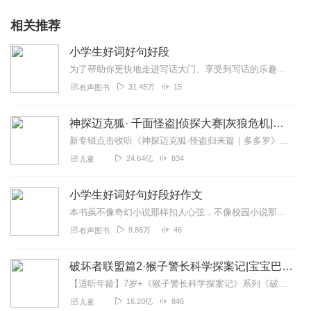
学习用品
相关推荐
心爱玩具
生活用品
小学生好词好句好段
范文巧运用
为了帮助你更快地走进写话大门、享受到写话的乐趣，我们编写了这套作文起步辅导书，书中生动的范文能开阔你的视野，有趣的练习能激发你的兴趣。读读这些书，你会发现，写话...
我的小书包
名师训练营
31.45万
15
有声图书
亲子图书馆
人物长廊
神探迈克狐· 千面怪盗|侦探大赛|灰狼危机|多多罗
闪亮好词
新专辑点击收听《神探迈克狐·怪盗归来篇｜多多罗》！！！>>>点击进入主播橱窗购买《神探迈克狐》系列图书吧!<<<多多罗故事【点击前往】收听多多罗其他好玩有趣的故...
外貌
24.64亿
834
儿童
语言
动作
心理
小学生好词好句好段好作文
神态
本书虽不像奇幻小说那样扣人心弦，不像校园小说那样时而捧腹、时而忧伤，但它离你最近，翻开它，你能在范文中看到自己的生活，找到自己的影子，它能带你享受写作的快乐，它...
服饰
9.86万
46
有声图书
精彩好句
外貌
破坏者联盟篇2·猴子警长科学探案记|宝宝巴士故事
语言
【适听年龄】7岁+《猴子警长科学探案记》系列《破坏者联盟篇1·猴子警长科学探案记》>>>《破坏者联盟篇2·猴子警长科学探案记》>>>《破坏者联盟篇3·猴子警长科...
动作
心理
16.20亿
846
儿童