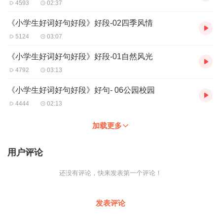
公园校园
4593
02:37
范文巧运用
美丽的中塘溪公园
《小学生好词好句好段》好段-02四季风情
名师训练营
5124
03:07
亲子图书馆
神奇宝贝
《小学生好词好句好段》好段-01自然风光
闪亮好词
4792
03:13
动物王国
植物世界
《小学生好词好句好段》好句- 06公园校园
学习用品
4444
02:13
心爱玩具
生活用品
加载更多
精彩好句
动物王国
用户评论
植物世界
学习用品
还没有评论，快来发表第一个评论！
心爱玩具
生活用品
经典好段
发表评论
动物王国
植物世界