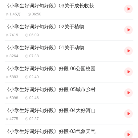
闪亮好词
《小学生好词好句好段》03关于成长收获
自然风光
1.45万
06:50
四季风情
气象天气
《小学生好词好句好段》02关于植物
大好河山
7419
06:09
城市乡村
公园校园
《小学生好词好句好段》01关于动物
精彩好句
8264
07:38
自然风光
四季风情
《小学生好词好句好段》好段-06公园校园
气象天气
5883
02:49
大好河山
城市乡村
《小学生好词好句好段》好段-05城市乡村
公园校园
经典好段
5098
02:46
自然风光
《小学生好词好句好段》好段-04大好河山
四季风情
气象天气
4775
02:37
大好河山
《小学生好词好句好段》好段-03气象天气
城市乡村