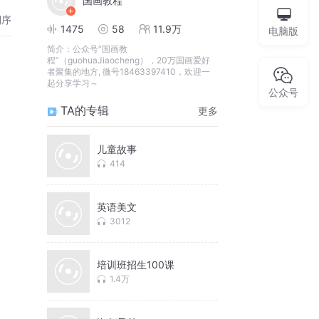
国画教程
倒序
1475
58
11.9万
电脑版
简介：
公众号“国画教
程”（guohuaJiaocheng），20万国画爱好
者聚集的地方, 微号18463397410，欢迎一
起分享学习～
公众号
TA的专辑
更多
儿童故事
414
英语美文
3012
培训班招生100课
1.4万