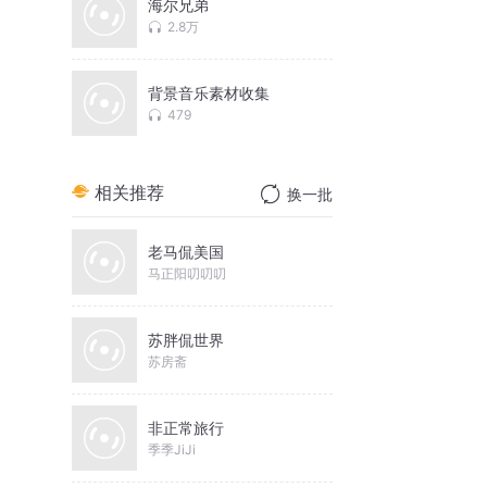
海尔兄弟
2.8万
背景音乐素材收集
479
相关推荐
换一批
老马侃美国
马正阳叨叨叨
苏胖侃世界
苏房斋
非正常旅行
季季JiJi