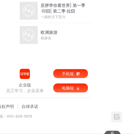
苏胖带你看世界| 第一季
·印囧| 第二季·拉囧
一路听天下官方
欧洲旅游
韩庚良
手机端
企业版
电脑端
员工学习，企业买单
版权声明
自律承诺
：400-838-5616