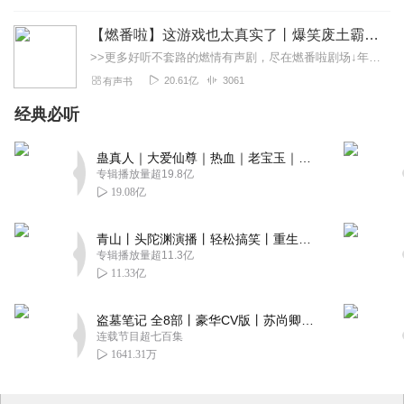
【燃番啦】这游戏也太真实了丨爆笑废土霸榜神作丨紫襟剧社制作
>>更多好听不套路的燃情有声剧，尽在燃番啦剧场↓年度重磅推荐本专辑为VIP免费专辑每天上午10点5集更新，订阅可以听到最新内容哦！每周抽一个专辑五星优质评论送...
20.61亿
3061
有声书
经典必听
蛊真人｜大爱仙尊｜热血｜老宝玉｜多人VIP免费有声剧
专辑播放量超19.8亿
19.08亿
青山丨头陀渊演播丨轻松搞笑丨重生穿越丨古代权谋丨VIP免费 | 多人有声剧
专辑播放量超11.3亿
11.33亿
盗墓笔记 全8部丨豪华CV版丨苏尚卿&边江 领衔 多人有声剧丨冠声文化丨南派三叔
连载节目超七百集
1641.31万