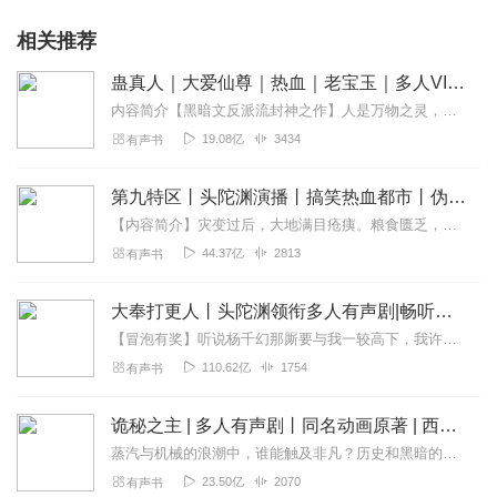
相关推荐
蛊真人｜大爱仙尊｜热血｜老宝玉｜多人VIP免费有声剧
内容简介【黑暗文反派流封神之作】人是万物之灵，蛊是天地真精。一个穿越者不断重生的故事。一个养蛊、炼蛊、用蛊的奇特世界。配音组（男角色）老宝玉旁白...
19.08亿
3434
有声书
第九特区丨头陀渊演播丨搞笑热血都市丨伪戒丨VIP免费多人有声剧
【内容简介】灾变过后，大地满目疮痍。粮食匮乏，资源紧俏，局势混乱……一位从待规划区杀出来的青年，背对着漫天黄沙，孤身来到九区谋生，却不曾想偶然结识三五好友，一念...
44.37亿
2813
有声书
大奉打更人丨头陀渊领衔多人有声剧|畅听全集|王鹤棣、田曦薇主演影视剧原著|卖报小郎君
【冒泡有奖】听说杨千幻那厮要与我一较高下，我许七安要开始装叉了！快进入声音播放页戳下方输入框，冒个泡偷偷告诉我，我要用哪些诗词才能胜过他？说得好的，有赏！202...
110.62亿
1754
有声书
诡秘之主 | 多人有声剧丨同名动画原著 | 西幻克苏鲁 | 乌贼作品
蒸汽与机械的浪潮中，谁能触及非凡？历史和黑暗的迷雾里，又是谁在耳语？我从诡秘中醒来，睁眼看见这个世界：枪械，大炮，巨舰，飞空艇，差分机；魔药，占卜，诅咒，倒吊人...
23.50亿
2070
有声书