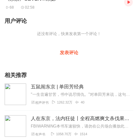
68
02:58
用户评论
还没有评论，快来发表第一个评论！
发表评论
相关推荐
五鼠闹东京 | 单田芳经典
"一生尝遍甘苦，书中说尽情仇。"对单田芳来说，这句话几乎是他一生的注解。从1954年走上评书舞台开始，他为观众带来无数经典作品，曾在全国500多家电台、电视...
1262.32万
40
相声评书
人在东京，法内狂徒丨全程高燃爽文杀伐果断丨小白有戏演播丨多人有声剧
FBIWARNING本书车速较快，请勿在公共场合播放此书，收听时请佩戴耳机，以免引起不必要的误会。内容简介穿越背景：主角许天泽魂穿至1992年的日本...
1058.70万
1514
有声书