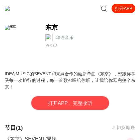
打开APP
东京
华语音乐
0
68
IDEA MUSIC的SEVENT和果妹合作的最新单曲《东京》，想跟你享
受每一次旅行的过程，每一首歌都唱给你听，让我陪你逛完整个东
京！
打
开
A
P
P，完整收听
节目(1)
切换顺序
《东京》SEVENT/果妹