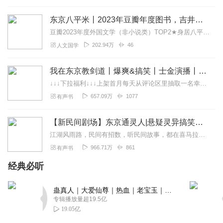
东京八平米丨2023年豆瓣年度图书，吉井忍“八平米”经济学丨物质与精神的断舍离，带来经济空间和身心自由
豆瓣2023年度外国文学（非小说类）TOP2★身居八平米，坐拥全世界。吉井忍“八平米”经济学，展现都市生活的另一种可能。日籍华语作家吉井忍的全新散文集，献给将...
202.94万
46
人文国学
我在东京教剑道丨爆爽&搞笑丨士金演播丨VIP免费有声剧
↓↓↓下拉福利↓↓↓上架首月每天从评论区里抽取一名幸运用户赠送VIP月卡一张。新书上架前五周，每周在满分好评区抽取一名幸运用户赠送88元红包。PS：评论越优质的...
657.09万
1077
有声书
【新民间剧场】东京通灵人|悬疑灵异搞笑多人有声剧|鬼故事|阴阳先生|我当道士那些年
江湖风雨路，民间有招数，听民间故事，都在喜马拉雅【新民间剧场】！点我听全部！【内容简介】一次偶然，我来到日本却不曾想，彻底改变了我的人生灵异世界、阴阳术法、降妖...
966.71万
861
有声书
经典必听
蛊真人｜大爱仙尊｜热血｜老宝玉｜多人VIP免费有声剧
专辑播放量超19.5亿
19.05亿