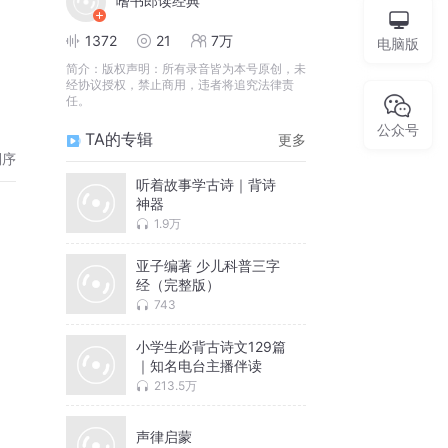
嗜书郎读经典
1372
21
7万
电脑版
简介：
版权声明：所有录音皆为本号原创，未
经协议授权，禁止商用，违者将追究法律责
任。
公众号
TA的专辑
更多
倒序
听着故事学古诗｜背诗
神器
1.9万
亚子编著 少儿科普三字
经（完整版）
743
小学生必背古诗文129篇
｜知名电台主播伴读
213.5万
声律启蒙