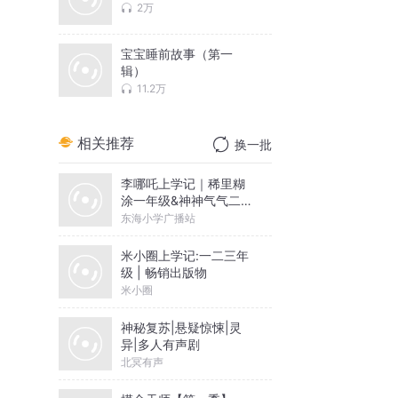
2万
宝宝睡前故事（第一
辑）
11.2万
相关推荐
换一批
李哪吒上学记｜稀里糊
涂一年级&神神气气二年
级
东海小学广播站
米小圈上学记:一二三年
级 | 畅销出版物
米小圈
神秘复苏|悬疑惊悚|灵
异|多人有声剧
北冥有声