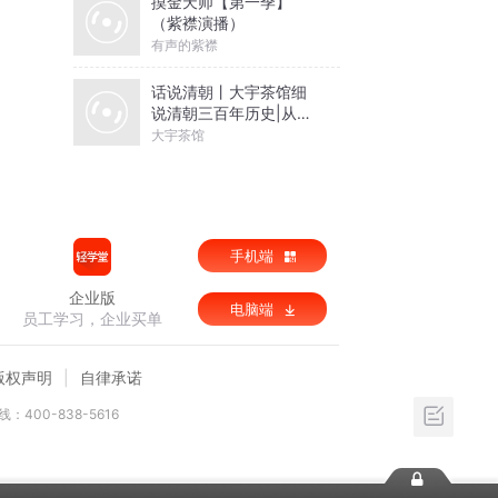
摸金天师【第一季】
（紫襟演播）
有声的紫襟
话说清朝丨大宇茶馆细
说清朝三百年历史|从努
尔哈赤到末代皇帝溥仪|
大宇茶馆
康熙雍正乾隆
手机端
企业版
电脑端
员工学习，企业买单
版权声明
自律承诺
：400-838-5616