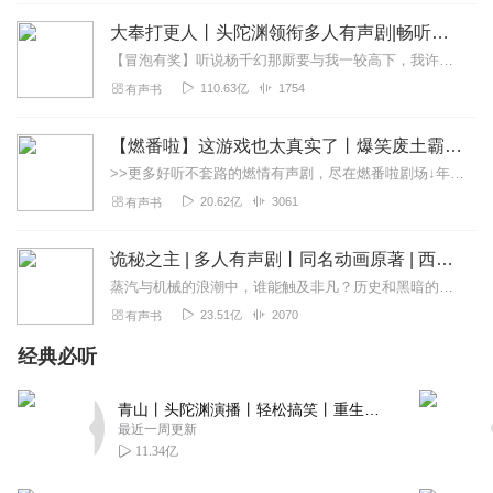
继续录，不要停ヽ(≧Д≦)ノ，会火的！好听
大奉打更人丨头陀渊领衔多人有声剧|畅听全集|王鹤棣、田曦薇主演影视剧原著|卖报小郎君
回复
2022-10-02
1
【冒泡有奖】听说杨千幻那厮要与我一较高下，我许七安要开始装叉了！快进入声音播放页戳下方输入框，冒个泡偷偷告诉我，我要用哪些诗词才能胜过他？说得好的，有赏！202...
110.63亿
1754
有声书
西山煤老板
一寸认识大爷的声音 播得好好 声音太有魔力了 期待更多作
【燃番啦】这游戏也太真实了丨爆笑废土霸榜神作丨紫襟剧社制作
品
>>更多好听不套路的燃情有声剧，尽在燃番啦剧场↓年度重磅推荐本专辑为VIP免费专辑每天上午10点5集更新，订阅可以听到最新内容哦！每周抽一个专辑五星优质评论送...
回复
2022-05-21
1
20.62亿
3061
有声书
诡秘之主 | 多人有声剧丨同名动画原著 | 西幻克苏鲁 | 乌贼作品
蒸汽与机械的浪潮中，谁能触及非凡？历史和黑暗的迷雾里，又是谁在耳语？我从诡秘中醒来，睁眼看见这个世界：枪械，大炮，巨舰，飞空艇，差分机；魔药，占卜，诅咒，倒吊人...
23.51亿
2070
有声书
经典必听
青山丨头陀渊演播丨轻松搞笑丨重生穿越丨古代权谋丨VIP免费 | 多人有声剧
最近一周更新
11.34亿