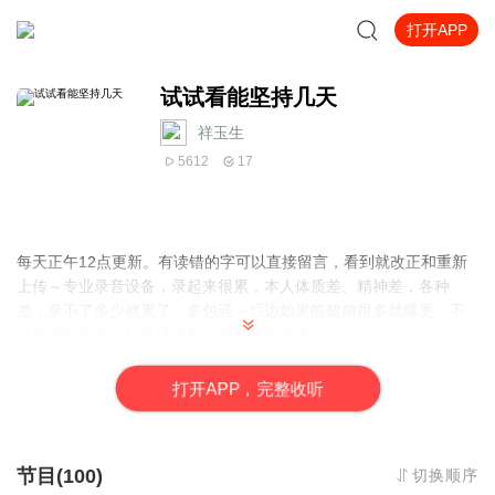
打开APP
试试看能坚持几天
祥玉生
5612
17
每天正午12点更新。有读错的字可以直接留言，看到就改正和重新
上传～专业录音设备，录起来很累，本人体质差、精神差，各种
差，录不了多少就累了，多包涵～后边如果能超前很多就爆更，不
过可能性很低～如果没更新，那就是我录不动了～～～～～～∠( ᐛ
」∠)＿
打
开
A
P
P，完整收听
节目(100)
切换顺序