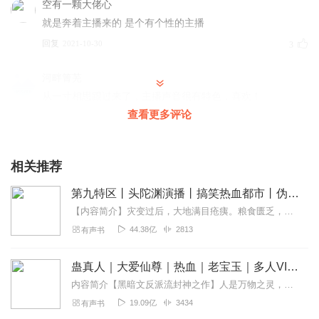
空有一颗大佬心
就是奔着主播来的 是个有个性的主播
回复
2021-10-30
3
河畔箐芜
从一寸相思跟过来了，主播声音很有特色，喜欢！
查看更多评论
回复
2022-07-22
2
阿芋芋头Jean
相关推荐
真的超超超喜欢你的声音！期待你更多的优秀作品！ ！ ！加
油！
第九特区丨头陀渊演播丨搞笑热血都市丨伪戒丨VIP免费多人有声剧
回复
2022-03-21
2
【内容简介】灾变过后，大地满目疮痍。粮食匮乏，资源紧俏，局势混乱……一位从待规划区杀出来的青年，背对着漫天黄沙，孤身来到九区谋生，却不曾想偶然结识三五好友，一念...
44.38亿
2813
有声书
滚滚越滚越圆
这简介太任性了哈哈哈 录不动了
蛊真人｜大爱仙尊｜热血｜老宝玉｜多人VIP免费有声剧
回复
2021-07-18
2
内容简介【黑暗文反派流封神之作】人是万物之灵，蛊是天地真精。一个穿越者不断重生的故事。一个养蛊、炼蛊、用蛊的奇特世界。配音组（男角色）老宝玉旁白...
19.09亿
3434
有声书
梵罂_饿死的梵百万