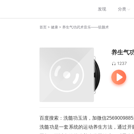
发现
分类
>
>
首页
健康
养生气功武术音乐——驻颜术
养生气
1237
百度搜索：洗髓功玉清，加微信2569009
洗髓功是一套系统的运动养生方法，通过开