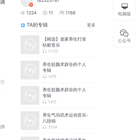
182523767
调
1224
11
1166
电脑版
TA的专辑
更多
【精选】道家养生打坐
公众号
站桩音乐
11.1万
养生驻颜术辟谷的个人
专辑
1.6万
功男
养生驻颜术辟谷的个人
时直
专辑
1.6万
养生气功武术运动音乐-
八段锦
倒序
3154