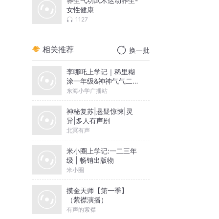
养生气功武术运动养生-
女性健康
1127
相关推荐
换一批
李哪吒上学记｜稀里糊
涂一年级&神神气气二年
级
东海小学广播站
神秘复苏|悬疑惊悚|灵
异|多人有声剧
北冥有声
米小圈上学记:一二三年
级 | 畅销出版物
米小圈
摸金天师【第一季】
（紫襟演播）
有声的紫襟