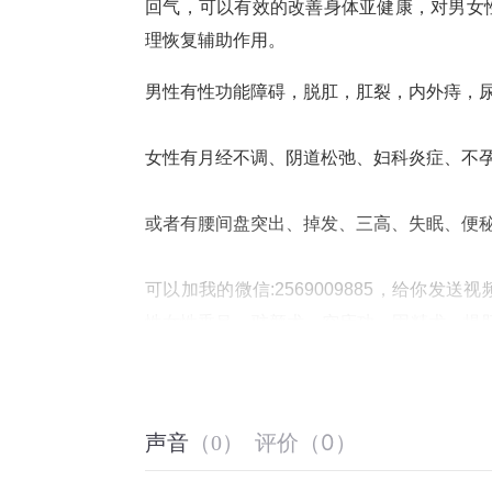
回气，可以有效的改善身体亚健康，对男女
理恢复辅助作用。
男性有性功能障碍，脱肛，肛裂，内外痔，
女性有月经不调、阴道松弛、妇科炎症、不
或者有腰间盘突出、掉发、三高、失眠、便
可以加我的微信:2569009885，给你
性女性垂吊、驻颜术、空床功、固精术、提
播，开课前我会提前邀请你进直播间学习。
评价
（
0
）
声音
（
0
）