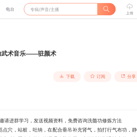
电台
上传
功武术音乐——驻颜术
下载
订阅
分享
885邀请进群学习，发送视频资料，免费咨询洗髓功修炼方法
筋点穴，站桩，吐纳，在配合垂吊补充肾气，拍打行气布功，静