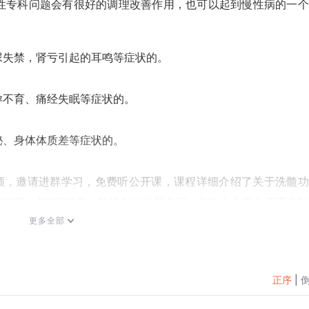
性专科问题会有很好的调理改善作用，也可以起到慢性病的一个
尿失禁，肾亏引起的耳鸣等症状的。
孕不育、痛经失眠等症状的。
秘、身体体质差等症状的。
发送视频，邀请进群学习，免费听公开课，课程详细介绍了关于洗髓
肛缩肾、PC肌锻炼、凯格尔运动等内容，每晚七点半公开课实
更多全部
不会进的加我，我教你！
正序
|