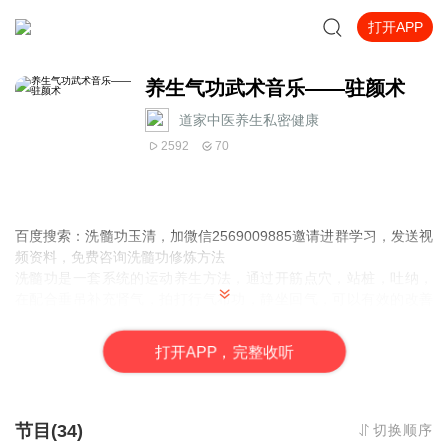
打开APP
养生气功武术音乐——驻颜术
道家中医养生私密健康
2592
70
百度搜索：洗髓功玉清，加微信2569009885邀请进群学习，发送视
频资料，免费咨询洗髓功修炼方法
洗髓功是一套系统的运动养生方法，通过开筋点穴，站桩，吐纳，
在配合垂吊补充肾气，拍打行气布功，静坐回气，可以有效的改善
身体亚健康，对男女性专科问题会有很好的调理改善作用，也可以
起到慢性病的一个调理恢复辅助作用。
打
开
A
P
P，完整收听
男性有性功能障碍，脱肛，肛裂，内外痔，尿失禁，肾亏引起的耳
鸣等症状的。
节目(34)
切换顺序
女性有月经不调、阴道松弛、妇科炎症、不孕不育、痛经失眠等症