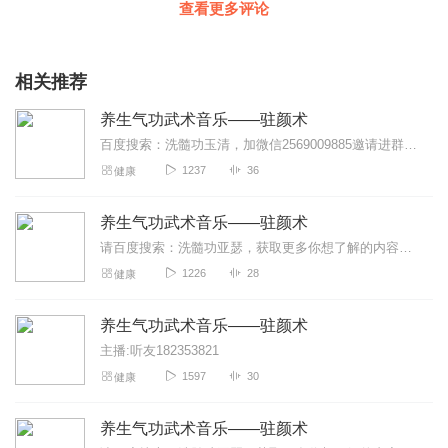
查看更多评论
相关推荐
养生气功武术音乐——驻颜术
百度搜索：洗髓功玉清，加微信2569009885邀请进群学习，发送视频资料，免费咨询洗髓功修炼方法洗髓功是一套系统的运动养生方法，通过开筋点穴，站桩，吐纳，在配...
1237
36
健康
养生气功武术音乐——驻颜术
请百度搜索：洗髓功亚瑟，获取更多你想了解的内容！一起同修炼，共传承！洗髓功是一套系统的运动养生方法，通过开筋点穴，站桩，吐纳，在配合垂吊补充肾气，拍打行气布功，...
1226
28
健康
养生气功武术音乐——驻颜术
主播:听友182353821
1597
30
健康
养生气功武术音乐——驻颜术