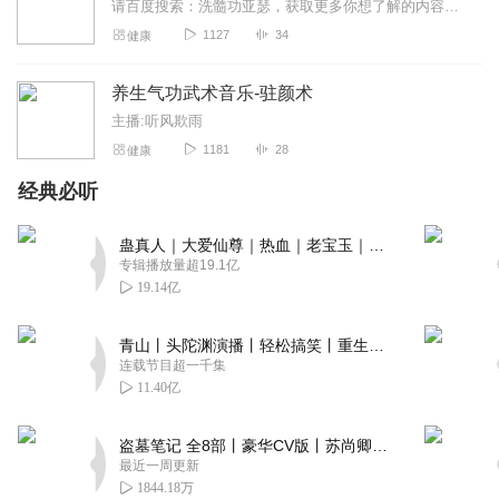
请百度搜索：洗髓功亚瑟，获取更多你想了解的内容！一起同修炼，共传承！洗髓功是一套系统的运动养生方法，通过开筋点穴，站桩，吐纳，在配合垂吊补充肾气，拍打行气布功，...
1127
34
健康
养生气功武术音乐-驻颜术
主播:听风欺雨
1181
28
健康
经典必听
蛊真人｜大爱仙尊｜热血｜老宝玉｜多人VIP免费有声剧
专辑播放量超19.1亿
19.14亿
青山丨头陀渊演播丨轻松搞笑丨重生穿越丨古代权谋丨VIP免费 | 多人有声剧
连载节目超一千集
11.40亿
盗墓笔记 全8部丨豪华CV版丨苏尚卿&边江 领衔 多人有声剧丨冠声文化丨南派三叔
最近一周更新
1844.18万