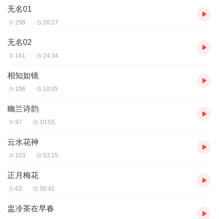
无名01
状的。
298
20:27
或者有腰间盘突出、掉发、三高、失眠、便秘、身体体质差等症状
的。
无名02
141
24:34
可以加我的微信:2569009885，给你发送视频，邀请进群学习，免
费听公开课，课程详细介绍了关于洗髓功男性女性垂吊、驻颜术、
相知如镜
空床功、固精术、提肛缩肾、PC肌锻炼、凯格尔运动等内容，每晚
106
10:25
七点半公开课实时直播，开课前我会提前邀请你进直播间学习。不
会进的加我，我教你！
幽兰诗韵
97
10:55
云水花神
103
53:15
正月梅花
62
30:41
盅冷茶在早春