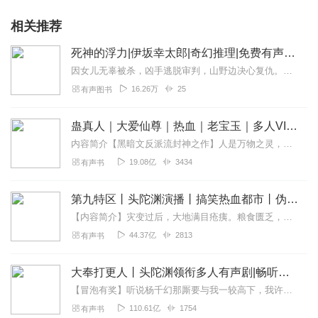
相关推荐
死神的浮力|伊坂幸太郎|奇幻推理|免费有声小说
因女儿无辜被杀，凶手逃脱审判，山野边决心复仇。凶手毫无人性，精心布下一个个陷阱。复仇根本没有胜算，仅防守就已经心力交瘁，山野边面临身败名裂的危险，人生沉没在了幽...
16.26万
25
有声图书
蛊真人｜大爱仙尊｜热血｜老宝玉｜多人VIP免费有声剧
内容简介【黑暗文反派流封神之作】人是万物之灵，蛊是天地真精。一个穿越者不断重生的故事。一个养蛊、炼蛊、用蛊的奇特世界。配音组（男角色）老宝玉旁白...
19.08亿
3434
有声书
第九特区丨头陀渊演播丨搞笑热血都市丨伪戒丨VIP免费多人有声剧
【内容简介】灾变过后，大地满目疮痍。粮食匮乏，资源紧俏，局势混乱……一位从待规划区杀出来的青年，背对着漫天黄沙，孤身来到九区谋生，却不曾想偶然结识三五好友，一念...
44.37亿
2813
有声书
大奉打更人丨头陀渊领衔多人有声剧|畅听全集|王鹤棣、田曦薇主演影视剧原著|卖报小郎君
【冒泡有奖】听说杨千幻那厮要与我一较高下，我许七安要开始装叉了！快进入声音播放页戳下方输入框，冒个泡偷偷告诉我，我要用哪些诗词才能胜过他？说得好的，有赏！202...
110.61亿
1754
有声书