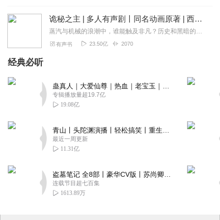
诡秘之主 | 多人有声剧丨同名动画原著 | 西幻克苏鲁 | 乌贼作品
蒸汽与机械的浪潮中，谁能触及非凡？历史和黑暗的迷雾里，又是谁在耳语？我从诡秘中醒来，睁眼看见这个世界：枪械，大炮，巨舰，飞空艇，差分机；魔药，占卜，诅咒，倒吊人...
23.50亿
2070
有声书
经典必听
蛊真人｜大爱仙尊｜热血｜老宝玉｜多人VIP免费有声剧
专辑播放量超19.7亿
19.08亿
青山丨头陀渊演播丨轻松搞笑丨重生穿越丨古代权谋丨VIP免费 | 多人有声剧
最近一周更新
11.31亿
盗墓笔记 全8部丨豪华CV版丨苏尚卿&边江 领衔 多人有声剧丨冠声文化丨南派三叔
连载节目超七百集
1613.89万