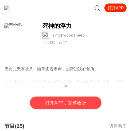
打开APP
死神的浮力
simonwoodsheep
1430
17
因女儿无辜被杀，凶手逃脱审判，山野边决心复仇。
凶手毫无人性，精心布下一个个陷阱。复仇根本没有胜算，仅防守
就已经心力交瘁，山野边面临身败名裂的危险，人生沉没在了幽暗
的水底。
打
开
A
P
P，完整收听
一个叫千叶的人出现了。他消息灵通又举止怪异，陪山野边一起行
动，搞砸了不少计划，却也化解了更多危险。不知不觉间，山野边
从水底慢慢浮起，人生轨迹发生了奇妙的转折。
节目(25)
切换顺序