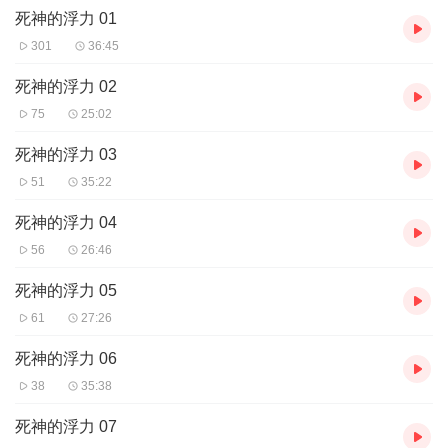
世界无理可循，生命脆弱不堪，可还是得昂着头走下去。或许黑暗
死神的浮力 01
随处可见，但幸好还有星光，是黑暗中最微小却最有力的存在。
301
36:45
我希望读者读完这本书后，不是低下头，而是抬起头，哪怕只有一
点点。这样一直下去，就能达到相当高的高度。——伊坂幸太郎
死神的浮力 02
75
25:02
死神的浮力 03
51
35:22
死神的浮力 04
56
26:46
死神的浮力 05
61
27:26
死神的浮力 06
38
35:38
死神的浮力 07