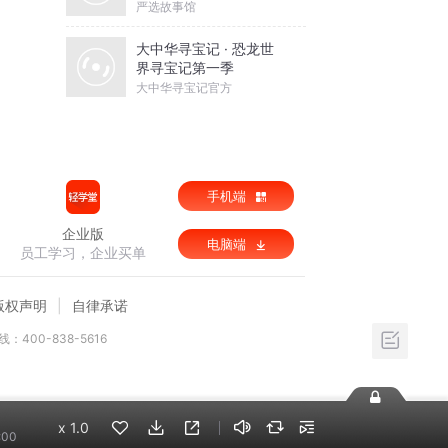
严选故事馆
大中华寻宝记 · 恐龙世
界寻宝记第一季
大中华寻宝记官方
手机端
企业版
电脑端
员工学习，企业买单
版权声明
自律承诺
：400-838-5616
x
1.0
:00