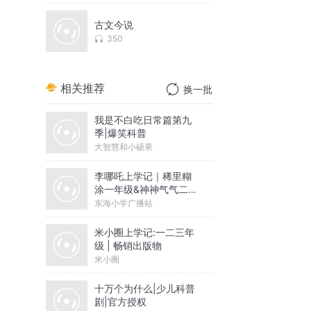
古文今说
350
相关推荐
换一批
我是不白吃日常篇第九
季|爆笑科普
大智慧和小硕果
李哪吒上学记｜稀里糊
涂一年级&神神气气二年
级
东海小学广播站
米小圈上学记:一二三年
级 | 畅销出版物
米小圈
十万个为什么|少儿科普
剧|官方授权