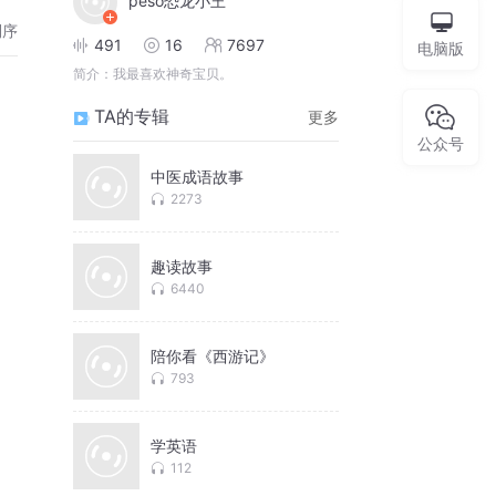
peso恐龙小王
倒序
491
16
7697
电脑版
简介：
我最喜欢神奇宝贝。
TA的专辑
更多
公众号
中医成语故事
2273
趣读故事
6440
陪你看《西游记》
793
学英语
112