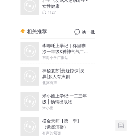
养生气功武术运动养生-
女性健康
1127
相关推荐
换一批
李哪吒上学记｜稀里糊
涂一年级&神神气气二年
级
东海小学广播站
神秘复苏|悬疑惊悚|灵
异|多人有声剧
北冥有声
米小圈上学记:一二三年
级 | 畅销出版物
米小圈
摸金天师【第一季】
（紫襟演播）
有声的紫襟