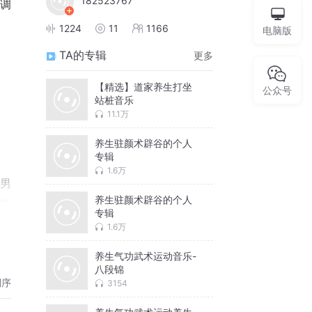
182523767
调
1224
11
1166
电脑版
TA的专辑
更多
【精选】道家养生打坐
公众号
站桩音乐
11.1万
养生驻颜术辟谷的个人
专辑
1.6万
功男
养生驻颜术辟谷的个人
时直
专辑
1.6万
养生气功武术运动音乐-
八段锦
倒序
3154