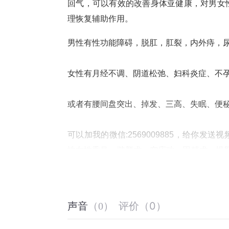
回气，可以有效的改善身体亚健康，对男女
理恢复辅助作用。
男性有性功能障碍，脱肛，肛裂，内外痔，
女性有月经不调、阴道松弛、妇科炎症、不
或者有腰间盘突出、掉发、三高、失眠、便
可以加我的微信:2569009885，给你
性女性垂吊、驻颜术、空床功、固精术、提
播，开课前我会提前邀请你进直播间学习。
评价
（
0
）
声音
（
0
）