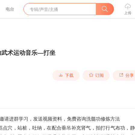
电台
上传
功武术运动音乐—打坐
下载
订阅
分享
885邀请进群学习，发送视频资料，免费咨询洗髓功修炼方法
筋点穴，站桩，吐纳，在配合垂吊补充肾气，拍打行气布功，静