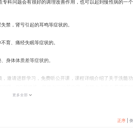
性专科问题会有很好的调理改善作用，也可以起到慢性病的一个
尿失禁，肾亏引起的耳鸣等症状的。
孕不育、痛经失眠等症状的。
秘、身体体质差等症状的。
发送视频，邀请进群学习，免费听公开课，课程详细介绍了关于洗髓
肛缩肾、PC肌锻炼、凯格尔运动等内容，每晚七点半公开课实
更多全部
不会进的加我，我教你！
正序
|