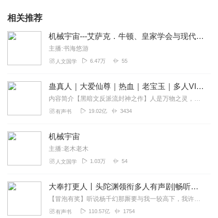
相关推荐
机械宇宙---艾萨克．牛顿、皇家学会与现代世界的诞生
主播:书海悠游
6.47万
55
人文国学
蛊真人｜大爱仙尊｜热血｜老宝玉｜多人VIP免费有声剧
内容简介【黑暗文反派流封神之作】人是万物之灵，蛊是天地真精。一个穿越者不断重生的故事。一个养蛊、炼蛊、用蛊的奇特世界。配音组（男角色）老宝玉旁白...
19.02亿
3434
有声书
机械宇宙
主播:老木老木
1.03万
54
人文国学
大奉打更人丨头陀渊领衔多人有声剧|畅听全集|王鹤棣、田曦薇主演影视剧原著|卖报小郎君
【冒泡有奖】听说杨千幻那厮要与我一较高下，我许七安要开始装叉了！快进入声音播放页戳下方输入框，冒个泡偷偷告诉我，我要用哪些诗词才能胜过他？说得好的，有赏！202...
110.57亿
1754
有声书