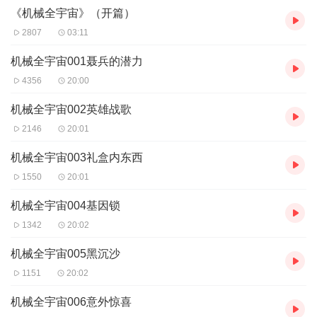
《机械全宇宙》（开篇）
聂兵朗笑声声，遥望星空深处。
“也许，我再强大一些，真的能做到，‘机械’全宇宙……”
2807
03:11
【作者/主播】
机械全宇宙001聂兵的潜力
作者：o剑吼西风o
，
网络小说作家
。
4356
20:00
主播：元泽
机械全宇宙002英雄战歌
【购买须知】
2146
20:01
1、本作品为付费有声书，前39集为免费试听，购买成功后，即可收
听，可下载重复收听。
机械全宇宙003礼盒内东西
2、版权归原作者所有，严禁翻录成任何形式，严禁在任何第三方平
1550
20:01
台传播，违者将追究其法律责任。
3、如在充值／购买环节遇到问题，您可通过页面右上方按钮，将页
机械全宇宙004基因锁
面分享至微信内使用微信支付完成购买。
4、在购买过程中，如果您有任何问题，可以按以下步骤咨询在线客
1342
20:02
服：
第一步：您可在喜马拉雅APP【账号】-【帮助与反馈】”中咨询在线
机械全宇宙005黑沉沙
客服
1151
20:02
第二步：如果您无法联系上APP内在线客服，可关注【喜马拉雅付
费精品】公众号，通过下方菜单栏里咨询在线客服
机械全宇宙006意外惊喜
第三步：如果在线客服都未取得联系，也可拨打客服电话：400-