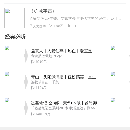
《机械宇宙》
了解艾萨克•牛顿、皇家学会与现代世界的诞生，我们是如何走进科学时代的。
1.00万
54
人文国学
经典必听
蛊真人｜大爱仙尊｜热血｜老宝玉｜多人VIP免费有声剧
专辑播放量超19.2亿
19.02亿
青山丨头陀渊演播丨轻松搞笑丨重生穿越丨古代权谋丨VIP免费 | 多人有声剧
连载节目超一千集
11.24亿
盗墓笔记 全8部丨豪华CV版丨苏尚卿&边江 领衔 多人有声剧丨冠声文化丨南派三叔
「盗墓笔记全系列20+本 收听直达」戳 >>改编自南派三叔同名作品，腾讯音乐娱乐集团出品，冠声文化制作，...
1401.09万