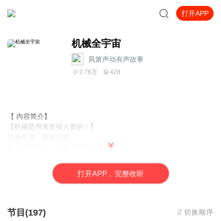
打开APP
机械全宇宙
凤箫声动有声故事
2.76万
428
【 内容简介】
【机械是用来造福人类的！】
浩瀚星空，璀璨闪耀。
聂兵虚空而立，俯视下方璀璨星河。
元能大手内,一组组机械模块、轨道齿轮不断冒出，按照某种玄奥秩
序排列，嵌入星河旋臂之中。
打
开
A
P
P，完整收听
眨眼间，一组巨大的八轨元能航道，蛛网状覆盖整个银河星空。
浩瀚苍茫的气息，透发着令人心悸的空间波动。
“成功！有了这座星际航道。就算是贫民也能在星际间自由旅行。接
下来，就是把那几处废弃的秘境空间，改装成机械公园，让人们浏
节目(197)
切换顺序
览观光。”