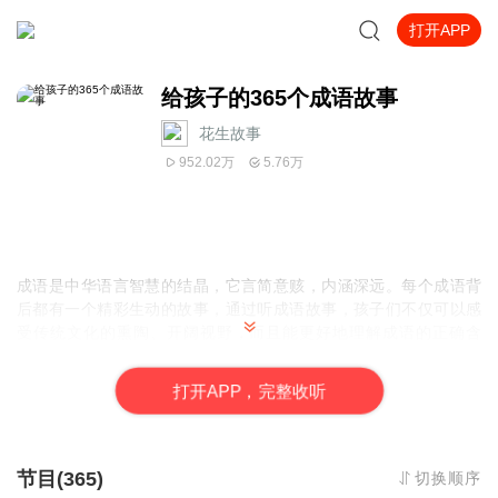
打开APP
给孩子的365个成语故事
花生故事
952.02万
5.76万
成语是中华语言智慧的结晶，它言简意赅，内涵深远。每个成语背
后都有一个精彩生动的故事，通过听成语故事，孩子们不仅可以感
受传统文化的熏陶、开阔视野，而且能更好地理解成语的正确含
义，并得心应手地运用它们，提高自己的表达能力。《给孩子的365
个成语故事》中的365个成语是从人们日常使用的大量成语中精选出
打
开
A
P
P，完整收听
来的，这些成语故事的语言生动、通俗易懂，能够帮助孩子了解历
史、学习知识，感受到中华传统文化的独特魅力。
亲爱的小朋友和爸爸妈妈们~
节目(365)
切换顺序