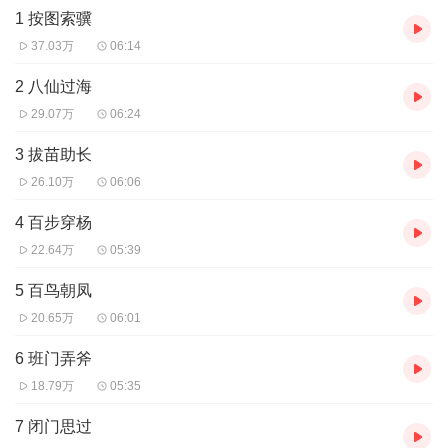
1 按图索骥
《儿童经典名著：西游记后传》上线不久便入选儿童频道TOP10付
费专辑，成为百万家长为孩子经典名著的首选。
点我马上收听
37.03万
06:14
《讲给孩子听的-封神演义》是一部古代魔幻幻想神话故事，他以内
2 八仙过海
容篇幅巨大、幻想奇特而闻名于世，是孩子最佳的国学启蒙首选。
29.07万
06:24
点我马上听
3 拔苗助长
添加微信好友：【hsgs2020】，注明“花生故事”，加入“花生好友”，
26.10万
06:06
获取更多好听、好玩的故事资讯吧。
4 百步穿杨
22.64万
05:39
5 百鸟朝凤
20.65万
06:01
6 班门弄斧
18.79万
05:35
7 闭门思过