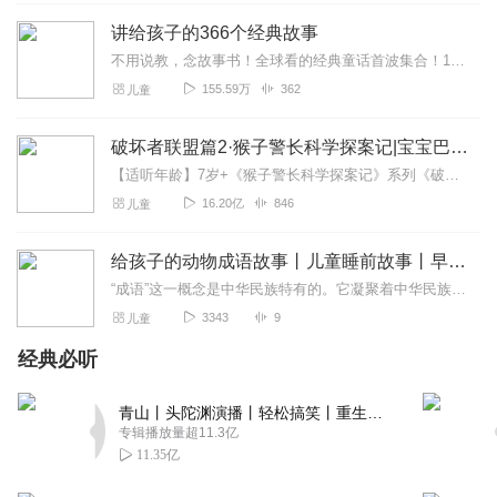
喜欢 😃，，，，，，，，，，
讲给孩子的366个经典故事
回复
2020-08-01
8
不用说教，念故事书！全球看的经典童话首波集合！12种故事类型+366个好故事全面促进EQ开发，每天3分钟好故事，学知识、塑情商、铸性格，忙碌妈妈情商开发亲子书的...
155.59万
362
儿童
非自然苏打
好听66666666
破坏者联盟篇2·猴子警长科学探案记|宝宝巴士故事
回复
2020-07-20
7
【适听年龄】7岁+《猴子警长科学探案记》系列《破坏者联盟篇1·猴子警长科学探案记》>>>《破坏者联盟篇2·猴子警长科学探案记》>>>《破坏者联盟篇3·猴子警长科...
16.20亿
846
儿童
返归尘土
很好，我学了好多成语
给孩子的动物成语故事丨儿童睡前故事丨早教启蒙
回复
2020-07-16
7
“成语”这一概念是中华民族特有的。它凝聚着中华民族几千年文明的精华，也是现代汉族中词汇的精品。成语故事几乎是每一个小朋友的必修课，它涵盖了语言之美，历史典故同，...
3343
9
儿童
豆豆的快乐生活
经典必听
超级好！我喜欢姐姐的故事
回复
2020-07-06
7
青山丨头陀渊演播丨轻松搞笑丨重生穿越丨古代权谋丨VIP免费 | 多人有声剧
专辑播放量超11.3亿
吴心h
11.35亿
支持你哦，作者要加油哦。期待你更好的作品啦