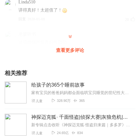
Linda510
讲得真好！太超值了！
回复
2020-01-08
20
老廖听书
冰雹姐姐声音真好听🥰🥰
查看更多评论
回复
2020-02-20
18
心有所爱_jm
相关推荐
找了很多成语专辑，孩子最喜欢听这个，里面比喻形象生
动，对写作帮助也很大，圈粉喽！
给孩子的365个睡前故事
回复
2020-11-13
13
家有宝贝的爸爸妈妈都会面临哄宝贝睡觉的世纪性大难题。调皮的宝贝在床上翻来覆去，一会儿笑，一会儿哭，一会儿闹，就是不愿意睡觉。给孩子的365个睡前故事，解决家长...
328.90万
365
儿童
1892693378
成语故事不少，但象这样生动吸引的不多。谢谢主播！😘
神探迈克狐· 千面怪盗|侦探大赛|灰狼危机|多多罗
回复
2020-04-27
11
新专辑点击收听《神探迈克狐·怪盗归来篇｜多多罗》！！！>>>点击进入主播橱窗购买《神探迈克狐》系列图书吧!<<<多多罗故事【点击前往】收听多多罗其他好玩有趣的故...
24.65亿
834
儿童
樱桃么丸