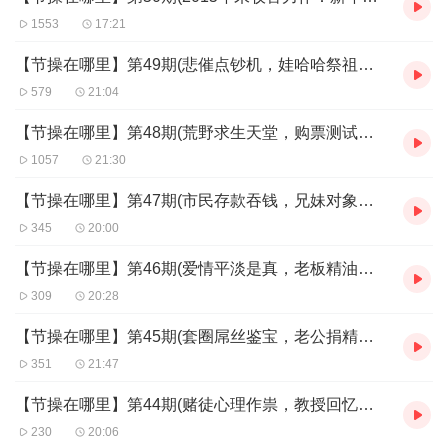
1553
17:21
【节操在哪里】第49期(悲催点钞机，娃哈哈祭祖，治结石，愚公请蛇妖！)
579
21:04
【节操在哪里】第48期(荒野求生天堂，购票测试智商，上天给的礼物，怕鬼不怕色狼。)
1057
21:30
【节操在哪里】第47期(市民存款吞钱，兄妹对象猎奇,青年求婚坠崖,孩子要吃比瓜。)
345
20:00
【节操在哪里】第46期(爱情平淡是真，老板精油肥臀，寻觅神袜攻击高，家穷狗斗全村)
309
20:28
【节操在哪里】第45期(套圈屌丝鉴宝，老公捐精买房，国产水泥女人，单身狗变孤狼！)
351
21:47
【节操在哪里】第44期(赌徒心理作祟，教授回忆断腿，老娘跟你翻脸，佛祖保佑平安。)
230
20:06