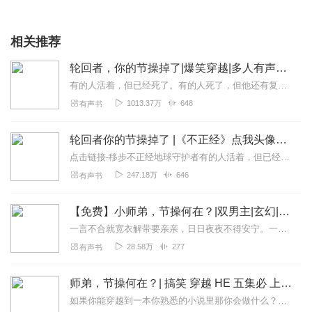
相关推荐
轮回者，你的节操掉了|爆笑穿越|多人有声剧|玩梗智商在线无厘头闰土爆笑演播
有的人活着，但已经死了。有的人死了，但他还有复活赛。主神：“想明白生命的意义吗？想真正的活着吗？”“都什么年代了，还在玩这种陈年老梗，你们这些搞电信诈骗的能不能...
1013.37万
648
有声书
轮回者你的节操掉了 |《不正经》点我头像主页有
点击链接-移步不正经地球守护者有的人活着，但已经死了。有的人死了，但他还有复活赛。主神：“想明白生命的意义吗？想真正的活着吗？”“都什么年代了，还在玩这种陈年老...
247.18万
646
有声书
【免费】小师弟，节操何在？|双男主|玄幻|纯爱
一言不合就宽衣解带要亲亲，日日夜夜不得安宁。一个高冷面瘫内敛大师兄，意外拣回了一个变成小孩的魔族少主顽皮狡黠绿茶小师弟。两人在相互扶持与对抗中，逐渐揭开彼此的心...
28.58万
277
有声书
师弟，节操何在？| 搞笑 穿越 HE 五集必 上瘾 水中火演播
如果你能穿越到一本你熟悉的小说里那你会做什么？是混吃等死？还是潇洒活一生？亦或是问鼎九天？姚涟摸了摸圆润的下巴，我求的是什么？权？钱？势？不，不，不，...