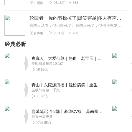
95.16万
338
广播剧
轮回者，你的节操掉了|爆笑穿越|多人有声剧【免费慢更版】
有的人活着，但已经死了。有的人死了，但他还有复活赛。主神：“想明白生命的意义吗？想真正的活着吗？”“都什么年代了，还在玩这种陈年老梗，你们这些搞电信诈骗的能不能...
25.33万
200
有声书
经典必听
蛊真人｜大爱仙尊｜热血｜老宝玉｜多人VIP免费有声剧
专辑播放量超19.1亿
19.13亿
青山丨头陀渊演播丨轻松搞笑丨重生穿越丨古代权谋丨VIP免费 | 多人有声剧
连载节目超一千集
11.38亿
盗墓笔记 全8部丨豪华CV版丨苏尚卿&边江 领衔 多人有声剧丨冠声文化丨南派三叔
最近一周更新
1793.88万