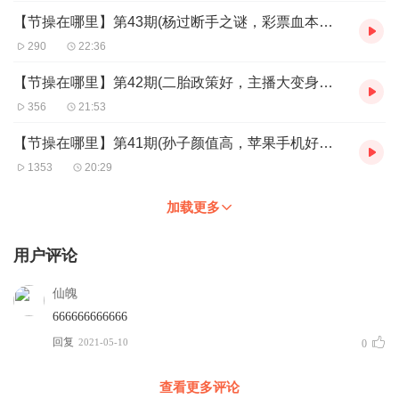
【节操在哪里】第43期(杨过断手之谜，彩票血本无归，李白奋斗之情，大吊车显神威。)
290
22:36
【节操在哪里】第42期(二胎政策好，主播大变身，白子画嫌弃花千骨，母牛长有小丁丁。)
356
21:53
【节操在哪里】第41期(孙子颜值高，苹果手机好，青岛大虾贵，小伙错失诺贝尔奖)
1353
20:29
加载更多
用户评论
仙魄
666666666666
回复
2021-05-10
0
查看更多评论