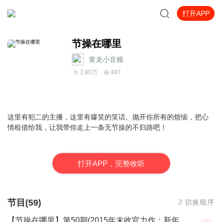
打开APP
节操在哪里
黄龙小音频
3.90万
487
这里有犯二的主播，这里有爆笑的笑话。抛开你所有的烦恼，把心
情租借给我，让我带你走上一条无节操的不归路吧！
打
开
A
P
P，完整收听
节目(59)
切换顺序
【节操在哪里】第50期(2015年末收官力作：新年快乐，明年见！)