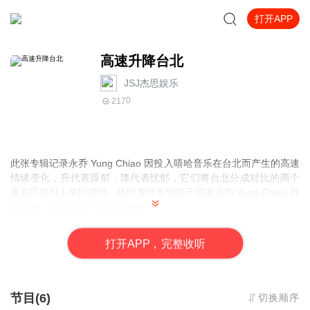
打开APP
高速升降台北
JSJ杰思娱乐
0
217
此张专辑记录永乔 Yung Chiao 因投入嘻哈音乐在台北而产生的高速
情绪变化，升代表躁郁，降代表忧郁，它们将台北分成对比的两个
垂直区块引人来回浮动。聆听整张专辑等于跟著永乔 Yung Chiao 升
降穿梭，同时经历一趟情绪旅程。
音乐性上，永乔 Yung Chiao 希望以能和其他国家听众沟通的国际化
嘻哈声响，去和已根植发展数年的台北陷阱文化对话，在其基础上
打
开
A
P
P，完整收听
发展自己的诠释。
《高速升降台北》是永乔 Yung Chiao 敞开给这座城市的共享物质，
希望透过这张专辑，共同居住在台北的人得以被渲染，因而提升心
理上的韧性而更加认同自己生活的环境，增加自身生命的能量。
节目(6)
切换顺序