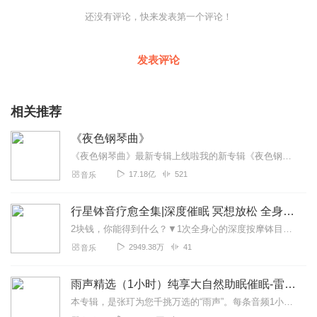
还没有评论，快来发表第一个评论！
发表评论
相关推荐
《夜色钢琴曲》
《夜色钢琴曲》最新专辑上线啦我的新专辑《夜色钢琴曲最新专辑》（点击跳转）已经上线，新专辑是《夜色钢琴曲》的升级版，我精选了诸多经典原创作品与大家分享，愿未来...
17.18亿
521
音乐
行星钵音疗愈全集|深度催眠 冥想放松 全身心深度按摩
2块钱，你能得到什么？▼1次全身心的深度按摩钵目前已广泛地被应用于美容Spa和按摩养生馆的疗程中，许多疗愈师使用铜钵在身体上，发现5分钟铜钵按摩的深度放松，效...
2949.38万
41
音乐
雨声精选（1小时）纯享大自然助眠催眠-雷雨声，下雨
本专辑，是张玎为您千挑万选的“雨声”。每条音频1小时，中间没有打扰。有轻柔细雨、淅淅沥沥；雨滴入水，滴答作响；隐隐雷声，隆隆为伴；流水潺潺，映入耳畔。这里没有音...