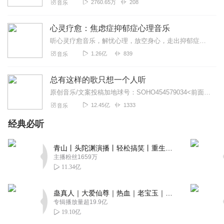
2760.65万
208
音乐
心灵疗愈：焦虑症抑郁症心理音乐
听心灵疗愈音乐，解忧心理，放空身心，走出抑郁症、焦虑症、恐惧症等情绪困扰。疗愈音乐=心灵养生最有效的聆听建议：步骤一、选择安静的环境，闭目静卧或坐。步骤二、根据...
1.26亿
839
音乐
总有这样的歌只想一个人听
原创音乐/文案投稿加地球号：SOHO454579034<前面英文是大写>带上你的音乐和故事与我们相遇..每一位小伙伴的经历都是我们创作的源头..
12.45亿
1333
音乐
经典必听
青山丨头陀渊演播丨轻松搞笑丨重生穿越丨古代权谋丨VIP免费 | 多人有声剧
主播粉丝1659万
11.34亿
蛊真人｜大爱仙尊｜热血｜老宝玉｜多人VIP免费有声剧
专辑播放量超19.9亿
19.10亿