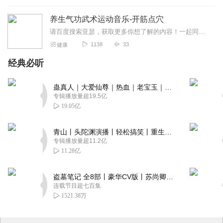
养生气功武术运动音乐-开筋点穴
请百度搜索亚瑟，获取更多你想了解的内容！一起同修炼，共传承！洗髓功是一套系统的运动养生方法，通过开筋点穴，站桩，吐纳，在配合垂吊补充肾气，拍打行气布功，静坐回...
1138
33
健康
经典必听
蛊真人｜大爱仙尊｜热血｜老宝玉｜多人VIP免费有声剧
专辑播放量超19.5亿
19.05亿
青山丨头陀渊演播丨轻松搞笑丨重生穿越丨古代权谋丨VIP免费 | 多人有声剧
专辑播放量超11.2亿
11.28亿
盗墓笔记 全8部丨豪华CV版丨苏尚卿&边江 领衔 多人有声剧丨冠声文化丨南派三叔
连载节目超七百集
1521.38万