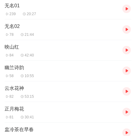
无名01
感谢大家的收看，洗髓功、驻颜术、玉蛋功等属于古法运动养生。
不需要打针，不需要吃药，靠养生运动锻炼来改善身体的亚健康问
239
20:27
题。
无名02
男性有性功能障碍，脱肛，肛裂，内外痔，尿失禁，肾亏引起的耳
78
21:44
鸣等症状的。
映山红
女性有月经不调、阴道松弛、妇科炎症、不孕不育、痛经失眠等症
84
42:40
状的。
幽兰诗韵
或者有腰间盘突出、掉发、三高、失眠、便秘、身体体质差等症状
的。
58
10:55
云水花神
可以加我的微信:2569009885，给你发送视频，邀请进群学习，免
费听公开课，课程详细介绍了关于洗髓功男性女性垂吊、驻颜术、
82
53:15
空床功、固精术、提肛缩肾、PC肌锻炼、凯格尔运动等内容，每晚
七点半公开课实时直播，开课前我会提前邀请你进直播间学习。不
正月梅花
会进的加我，我教你！
81
30:41
盅冷茶在早春