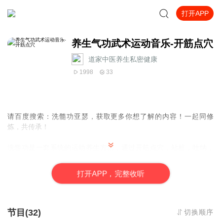
打开APP
养生气功武术运动音乐-开筋点穴
道家中医养生私密健康
1998
33
请百度搜索：洗髓功亚瑟，获取更多你想了解的内容！一起同修
炼，共传承！
洗髓功是一套系统的运动养生方法，通过开筋点穴，站桩，吐纳，
在配合垂吊补充肾气，拍打行气布功，静坐回气，可以有效的改善
身体亚健康，对男女性专科问题会有很好的调理改善作用，也可以
打
开
A
P
P，完整收听
起到慢的一个调理恢复辅助作用。
（想详细了解的可以加我的微信：2569009885,发送视频，进群免
费学习养生运动）
节目(32)
切换顺序