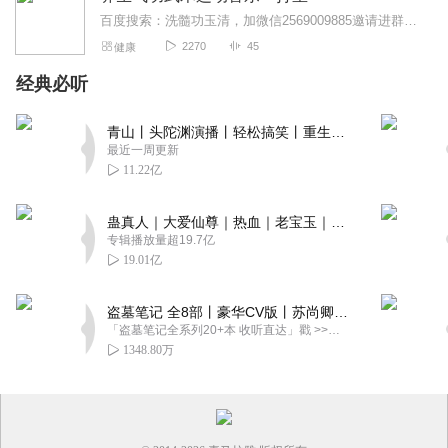
百度搜索：洗髓功玉清，加微信2569009885邀请进群学习，发送视频资料，免费咨询洗髓功修炼方法洗髓功是一套系统的运动养生方法，通过开筋点穴，站桩，吐纳，在配...
2270
45
健康
经典必听
青山丨头陀渊演播丨轻松搞笑丨重生穿越丨古代权谋丨VIP免费 | 多人有声剧
最近一周更新
11.22亿
蛊真人｜大爱仙尊｜热血｜老宝玉｜多人VIP免费有声剧
专辑播放量超19.7亿
19.01亿
盗墓笔记 全8部丨豪华CV版丨苏尚卿&边江 领衔 多人有声剧丨冠声文化丨南派三叔
「盗墓笔记全系列20+本 收听直达」戳 >>改编自南派三叔同名作品，腾讯音乐娱乐集团出品，冠声文化制作，...
1348.80万