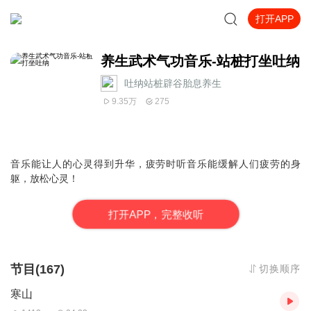
打开APP
养生武术气功音乐-站桩打坐吐纳
吐纳站桩辟谷胎息养生
9.35万
275
音乐能让人的心灵得到升华，疲劳时听音乐能缓解人们疲劳的身
躯，放松心灵！
打
开
A
P
P，完整收听
节目(167)
切换顺序
寒山