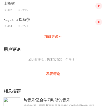
山楂树
496
06:10
katjusha 喀秋莎
451
02:21
加载更多
用户评论
还没有评论，快来发表第一个评论！
发表评论
相关推荐
纯音乐:适合学习时听的音乐
静静聆听，慢慢书写那是属于我们的青春愿此歌单陪你一起书写未来!