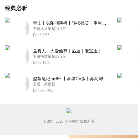
经典必听
青山丨头陀渊演播丨轻松搞笑丨重生穿越丨古代权谋丨VIP免费 | 多人有声剧
专辑播放量超11.3亿
11.35亿
蛊真人｜大爱仙尊｜热血｜老宝玉｜多人VIP免费有声剧
专辑播放量超19.9亿
19.10亿
盗墓笔记 全8部丨豪华CV版丨苏尚卿&边江 领衔 多人有声剧丨冠声文化丨南派三叔
最近一周更新
1697.10万
© 2014-
2026
喜马拉雅 版权所有