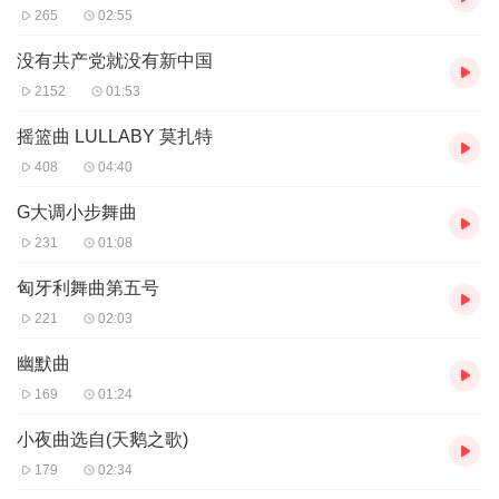
265
02:55
没有共产党就没有新中国
2152
01:53
摇篮曲 LULLABY 莫扎特
408
04:40
G大调小步舞曲
231
01:08
匈牙利舞曲第五号
221
02:03
幽默曲
169
01:24
小夜曲选自(天鹅之歌)
179
02:34