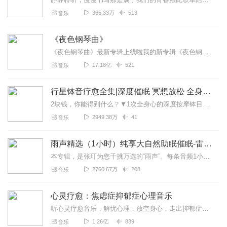
365.33万
513
音乐
《夜色钢琴曲》
《夜色钢琴曲》最新专辑上线啦我的新专辑《夜色钢琴曲最新专辑》（点击跳转）已经上线，新专辑是《夜色钢琴曲》的升级版，我精选了诸多经典原创作品与大家分享，愿未来...
17.18亿
521
音乐
行星钵音疗愈全集|深度催眠 冥想放松 全身心深度按摩
2块钱，你能得到什么？▼1次全身心的深度按摩钵目前已广泛地被应用于美容Spa和按摩养生馆的疗程中，许多疗愈师使用铜钵在身体上，发现5分钟铜钵按摩的深度放松，效...
2949.38万
41
音乐
雨声精选（1小时）纯享大自然助眠催眠-雷雨声，下雨
本专辑，是张玎为您千挑万选的“雨声”。每条音频1小时，中间没有打扰。有轻柔细雨、淅淅沥沥；雨滴入水，滴答作响；隐隐雷声，隆隆为伴；流水潺潺，映入耳畔。这里没有音...
2760.67万
208
音乐
心灵疗愈：焦虑症抑郁症心理音乐
听心灵疗愈音乐，解忧心理，放空身心，走出抑郁症、焦虑症、恐惧症等情绪困扰。疗愈音乐=心灵养生最有效的聆听建议：步骤一、选择安静的环境，闭目静卧或坐。步骤二、根据...
1.26亿
839
音乐