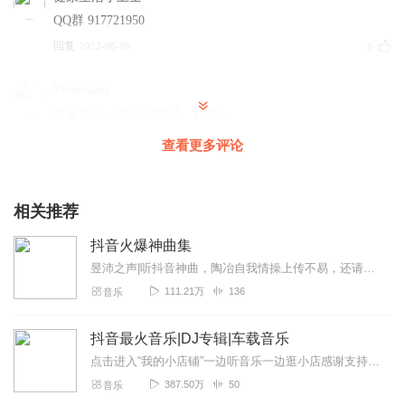
QQ群 917721950
回复
2022-06-06
0
Violettaaaa
好多音乐，而且没听过。好听～
回复
2021-04-10
0
查看更多评论
1300783qdnw
非常好听！！！！！！😊😊😊😊😊😊
相关推荐
回复
2020-02-17
0
抖音火爆神曲集
昱沛之声|听抖音神曲，陶冶自我情操上传不易，还请多点赞订阅关注，如有喜欢的歌曲也欢迎留言，后续给大家持续更新!所有资源均来自网络，所有著作权归原作者所有，...
小甜瓜_0f
111.21万
136
音乐
好多不火的歌，，,,
回复
2020-03-31
0
抖音最火音乐|DJ专辑|车载音乐
点击进入“我的小店铺”一边听音乐一边逛小店感谢支持！关注微信“唐厦科技”公众号，每天领外卖红包！每天更新好听的抖音热门音乐，欢迎关注！抖音DJ，抖音歌曲，抖音最...
387.50万
50
音乐