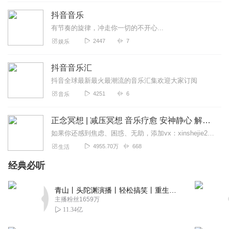
抖音音乐
有节奏的旋律，冲走你一切的不开心...
2447
7
娱乐
抖音音乐汇
抖音全球最新最火最潮流的音乐汇集欢迎大家订阅
4251
6
音乐
正念冥想 | 减压冥想 音乐疗愈 安神静心 解郁降噪
如果你还感到焦虑、困惑、无助，添加vx：xinshejie2018、vx公众号：宣萱心伴，与主播宣萱开启心灵交流之旅，共建温暖的精神家园！如果你喜欢我的内容，请...
4955.70万
668
生活
经典必听
青山丨头陀渊演播丨轻松搞笑丨重生穿越丨古代权谋丨VIP免费 | 多人有声剧
主播粉丝1659万
11.34亿