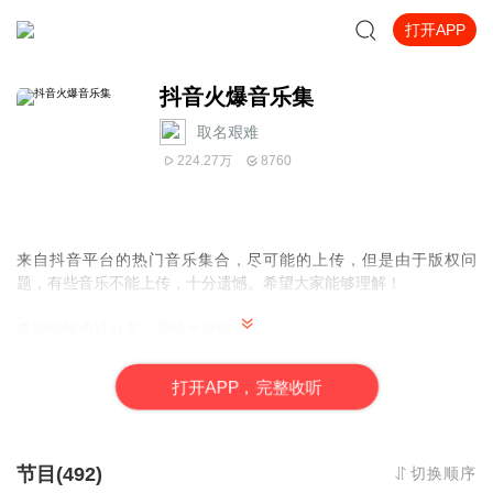
打开APP
抖音火爆音乐集
取名艰难
224.27万
8760
来自抖音平台的热门音乐集合，尽可能的上传，但是由于版权问
题，有些音乐不能上传，十分遗憾。希望大家能够理解！
希望能够通过分享，带给大家快乐！
如果有好的建议，请留言，我会尽可能的满足大家的需求！谢谢
打
开
A
P
P，完整收听
定期更新，欢迎大家订阅
节目(492)
切换顺序