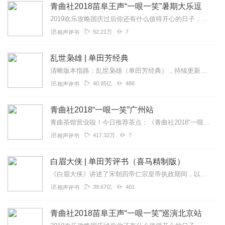
青曲社2018苗阜王声“一哏一笑”暑期大乐逗
回复
2020-02-24
3
2019欢乐攻略国庆过后你还有什么值得开心的日子，开心的事！——显然没有看看离春节假期还有多远？——显然等不起嗖嗖的北风，让你吃不了路边摊，喝不了冰啤酒，撸不了...
92.21万
7
相声评书
ndyizew194bs3foqd1hz
好听好听好听好听好听好听
乱世枭雄 | 单田芳经典
回复
2021-08-11
1
清晰版本指路：乱世枭雄（单田芳经典），持续更新中《乱世枭雄》讲的是东北王张作霖和其子少帅张学良的传奇故事，是著名评书艺术家单田芳先生根据大量的历史材料和广为流传...
40.95亿
486
相声评书
我为什么要取名字呢
真无聊，最讨厌这种吹自己的主流相声演员。
青曲社2018“一哏一笑”广州站
回复
2021-09-10
0
青曲茶馆营业啦！今日推荐茶点：《青曲社2018“一哏一笑”广州站》内涵《我爱秦腔》《二维码时代》《对诗》等爆笑相声更有“喵汪”高能包袱！更多惊喜待您细品~客官还...
417.32万
7
相声评书
与世隔绝_讲故事
我想供给侧改革各个地方吃饭风车村
白眉大侠 | 单田芳评书（喜马精制版）
回复
2021-04-14
0
《白眉大侠》讲述了宋朝四帝仁宗皇帝执政期间，以徐良、白云瑞为书胆，包括七侠、大五义、小五义、小七杰等众开封府校尉，在八王赵德芳、包拯、颜查散等清官的支持下，为保...
39.67亿
401
相声评书
岳老师真是越来越好了，加油！刚看到底下有一个六十个字
青曲社2018苗阜王声“一哏一笑”巡演北京站
补全了有可能获得优惠券奖励现在还剩二十个字还有十三个