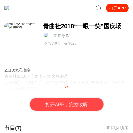
打开APP
青曲社2018“一哏一笑”国庆场
青曲茶馆
47.40万
9023
2019欢乐攻略
青曲社2018国庆西安专场火热来袭
激动的心，颤抖的手，青曲粉丝们，“一哏一笑”全国巡演，
给你猝不
及防的一阵“潮”笑！
喜马拉雅联合青曲社倾情推出
热泪盈眶啊，所以小二不敢怠慢，赶紧奉上内容请各位客官品鉴。
打
开
A
P
P，完整收听
闲话少叙，请您一听为快。
【苗阜演绎！】
明不详的迷妹迷弟在哪里？补课让你更了解他！猛
戳→《天之下前传 | 语焉不详》（苗阜演播）：
https://www.ximalaya.com/xiangsheng/45221831/
节目(7)
切换顺序
【王声演绎！】
你的终极意难平——杨衍来报到！戳这里→《天之