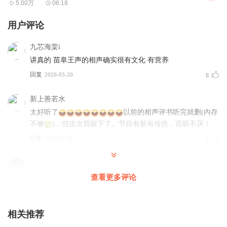
5.00万
06:18
用户评论
九芯海棠i
讲真的 苗阜王声的相声确实很有文化 有营养
回复
2020-03-20
8
新上善若水
太好听了
以前的相声评书听完就删(内存
不够
)，但这次我留下了。节目有新有传统，百听不厌！
回复
2020-02-08
4
师呐
青云直上，曲故情长！
查看更多评论
回复
2020-03-19
3
相关推荐
末才之才