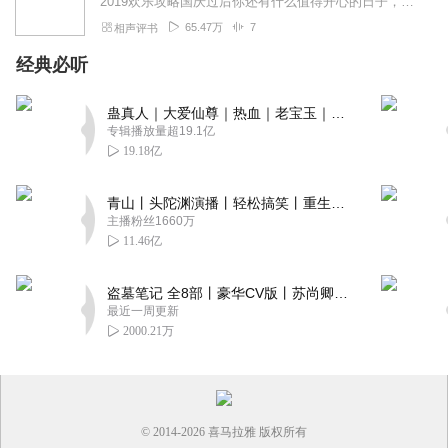
2019欢乐攻略国庆过后你还有什么值得开心的日子，开心的事！——显然没有元旦、春节什么的——显然等不起嗖嗖的北风，让你吃不了路边摊，喝不了冰啤酒，撸不了大肉串！...
字了就剩六个字了好了现在齐了
65.47万
7
相声评书
回复
2020-10-21
0
经典必听
Leo_lOY
没什么人喜欢是有道理的
蛊真人｜大爱仙尊｜热血｜老宝玉｜多人VIP免费有声剧
专辑播放量超19.1亿
回复
2020-09-08
0
19.18亿
太好听了，哈哈哈哈哈哈哈哈哈哈哈哈哈哈哈哈
青山丨头陀渊演播丨轻松搞笑丨重生穿越丨古代权谋丨VIP免费 | 多人有声剧
主播粉丝1660万
回复
2020-06-22
0
11.46亿
盗墓笔记 全8部丨豪华CV版丨苏尚卿&边江 领衔 多人有声剧丨冠声文化丨南派三叔
最近一周更新
2000.21万
© 2014-
2026
喜马拉雅 版权所有