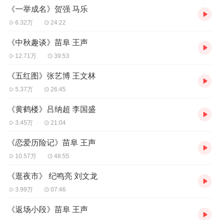
《一举成名》贺强 马乐
下前传 | 衍变》（王声演播）：
https://www.ximalaya.com/xiangsheng/45241962/
6.32万
24:22
《中秋趣谈》苗阜 王声
12.71万
39:53
《五红图》张艺博 王文林
5.37万
26:45
《黄鹤楼》吕纳超 李国盛
3.45万
21:04
《恋爱历险记》苗阜 王声
10.57万
48:55
《逛夜市》 纪鸣亮 刘文龙
3.99万
07:46
《返场小段》苗阜 王声