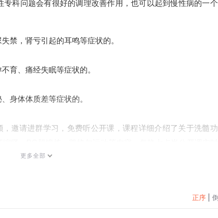
性专科问题会有很好的调理改善作用，也可以起到慢性病的一个
尿失禁，肾亏引起的耳鸣等症状的。
孕不育、痛经失眠等症状的。
秘、身体体质差等症状的。
发送视频，邀请进群学习，免费听公开课，课程详细介绍了关于洗髓
肛缩肾、PC肌锻炼、凯格尔运动等内容，每晚七点半公开课实
更多全部
不会进的加我，我教你！
正序
|