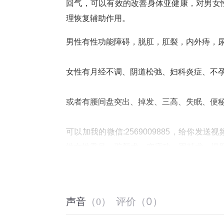
回气，可以有效的改善身体亚健康，对男女
理恢复辅助作用。
男性有性功能障碍，脱肛，肛裂，内外痔，
女性有月经不调、阴道松弛、妇科炎症、不
或者有腰间盘突出、掉发、三高、失眠、便
可以加我的微信:2569009885，给你
性女性垂吊、驻颜术、空床功、固精术、提
播，开课前我会提前邀请你进直播间学习。
评价
（
0
）
声音
（
0
）