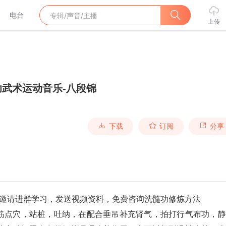
电台
上传
功武术运动音乐-八段锦
下载
订阅
分享
885邀请进群学习，发送视频资料，免费咨询洗髓功修炼方法
筋点穴，站桩，吐纳，在配合垂吊补充肾气，拍打行气布功，静