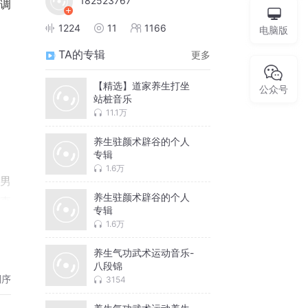
182523767
调
1224
11
1166
电脑版
TA的专辑
更多
【精选】道家养生打坐
公众号
站桩音乐
11.1万
养生驻颜术辟谷的个人
专辑
1.6万
功男
养生驻颜术辟谷的个人
时直
专辑
1.6万
养生气功武术运动音乐-
八段锦
倒序
3154