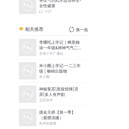
养生气功武术运动养生-
女性健康
1127
相关推荐
换一批
李哪吒上学记｜稀里糊
涂一年级&神神气气二年
级
东海小学广播站
米小圈上学记:一二三年
级 | 畅销出版物
米小圈
神秘复苏|悬疑惊悚|灵
异|多人有声剧
北冥有声
摸金天师【第一季】
（紫襟演播）
有声的紫襟