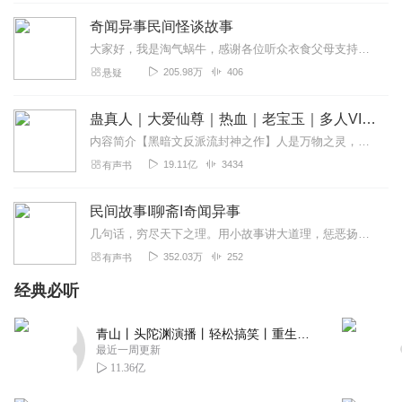
特别好听，就是不怎么恐怖
奇闻异事民间怪谈故事
回复
2020-08-28
5
大家好，我是淘气蜗牛，感谢各位听众衣食父母支持，感谢喜马拉雅官方。本专辑每一个故事都是经过层层筛选，由淘气蜗牛为您播讲。其中有聊斋片段，有东北家仙，狐黄白柳灰五...
205.98万
406
悬疑
旅途_k8a
老钱！！！！！！！！
蛊真人｜大爱仙尊｜热血｜老宝玉｜多人VIP免费有声剧
回复
2020-05-12
4
内容简介【黑暗文反派流封神之作】人是万物之灵，蛊是天地真精。一个穿越者不断重生的故事。一个养蛊、炼蛊、用蛊的奇特世界。配音组（男角色）老宝玉旁白...
19.11亿
3434
有声书
可儿娃娃1
很喜欢废柴大叔的作品，
民间故事I聊斋I奇闻异事
回复
2020-09-15
3
几句话，穷尽天下之理。用小故事讲大道理，惩恶扬善，悬疑探案。尽在经典民间故事。
352.03万
252
有声书
陪你到老_aw
主播我太喜欢你的作品声音很好听，这是我听到最好的作
经典必听
品，太神奇👍声音太搞笑了哈哈哈笑死我了
回复
2023-12-02
青山丨头陀渊演播丨轻松搞笑丨重生穿越丨古代权谋丨VIP免费 | 多人有声剧
1
最近一周更新
11.36亿
扯淡昵称
播音声音好棒，长篇故事没有背景音乐也吓的我一愣一愣