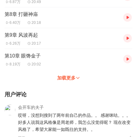
6.87万
20:49
第8章 打砸神庙
6.40万
20:18
第9章 风波再起
6.26万
20:17
第10章 眼馋金子
8.19万
20:02
加载更多
用户评论
会开车的夫子
哎呀，没想到搜到了两年前自己的作品。。 感谢咪咕。。。
好多人说我这风格像是周老师，我怎么没觉得呢？ 现在改变
风格了，希望大家能一如既往的支持。。