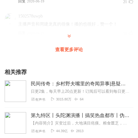
回复
2020-06-19
21
1502578uwpb
主播声音和周建龙真的很像！播的也很好，赞一个！
回复
2020-04-29
10
听友265685039
查看更多评论
非常不错，很好听。这喜欢这种类型的的小说了，喜欢民国
那时候，不喜欢现在都市小说
相关推荐
回复
2022-04-20
7
民间传奇：乡村野夫嘴里的奇闻异事|悬疑惊悚（柴少鸿灵异故事）
__临江仙
日更2集，每天早上20点更新！订阅后可以看到每日更新哦~内容简介民间流传着很多传奇，而那些民间轶事，乡土风情和乡土文化构成了我们的文化底蕴，民间世界蕴含着我...
主播声音好听，播讲有感情。最主要的是没有错别字（比如
3015.80万
64
有声书
常人经常读错的“羸弱”、“封禅”等）。听起来非常舒服花了几
天一口气就听完了。主播还有其它作品吗？
第九特区丨头陀渊演播丨搞笑热血都市丨伪戒丨VIP免费多人有声剧
回复
2021-05-22
7
【内容简介】灾变过后，大地满目疮痍。粮食匮乏，资源紧俏，局势混乱……一位从待规划区杀出来的青年，背对着漫天黄沙，孤身来到九区谋生，却不曾想偶然结识三五好友，一念...
44.39亿
2813
有声书
心跳停止的那一瞬间