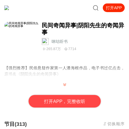
打开APP
民间奇闻异事|阴阳先生的奇闻异
事
咪咕听书
265.87万
7714
【强烈推荐】民俗悬疑作家第一人潘海根作品，电子书过亿点击，
原书名《阴阳先生的奇闻异事》
内容简介
：
在民间口口相传的相当一部分传说中，少不了那些个阴阳先生的奇
打
开
A
P
P，完整收听
闻故事。 这门手艺可是五花八门中的老行业了，古时五花八门中的
一门巾，指的就是占卦之人。
作者
：潘海根，网络悬疑小说名家，著有：《茅山道士传奇》、
节目(313)
切换顺序