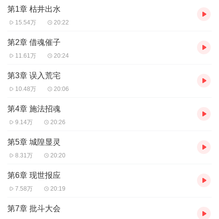
《茅山道士之灵异笔记》等作品。
第1章 枯井出水
主播
：钱玉山，咪咕签约主播，声音丰富多变。
15.54万
20:22
第2章 借魂催子
11.61万
20:24
第3章 误入荒宅
10.48万
20:06
第4章 施法招魂
9.14万
20:26
第5章 城隍显灵
8.31万
20:20
第6章 现世报应
7.58万
20:19
第7章 批斗大会