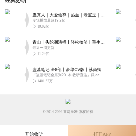
经典必听
点半点黑
很好 声音也好听 语速也很好 内容很有帮助
蛊真人｜大爱仙尊｜热血｜老宝玉｜多人VIP免费有声剧
回复
2021-08-27
0
专辑播放量超19.2亿
19.02亿
1571318qkdp
很不错，好好跟着努力，感觉自己专注了不少，情绪也稳定
青山丨头陀渊演播丨轻松搞笑丨重生穿越丨古代权谋丨VIP免费 | 多人有声剧
了很多，但一定要坚持
最近一周更新
11.24亿
回复
2021-01-06
2
盗墓笔记 全8部丨豪华CV版丨苏尚卿&边江 领衔 多人有声剧丨冠声文化丨南派三叔
「盗墓笔记全系列20+本 收听直达」戳 >>改编自南派三叔同名作品，腾讯音乐娱乐集团出品，冠声文化制作，...
1401.57万
© 2014-
2026
喜马拉雅 版权所有
开始收听
打开APP