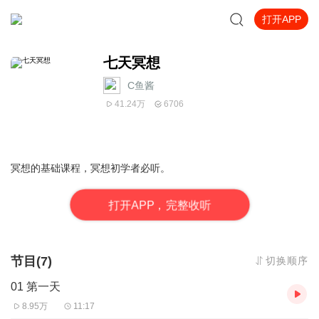
打开APP
七天冥想
C鱼酱
41.24万
6706
冥想的基础课程，冥想初学者必听。
打
开
A
P
P，完整收听
节目(7)
切换顺序
01 第一天
8.95万
11:17