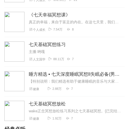
个人成长
小白杏_md
《七天幸福冥想课》
循序渐进，真的很实用，很喜欢！
真正的幸福，来自于富足的内在。在这七天里，我们一起学习幸福的七大态度，它们是:1、以感恩的心看待世界2、如何爱自己和关爱别人3、放弃对极致满足感的追求4、学会对...
回复
2021-05-04
1
7.54万
8
个人成长
o_o啥都听听
七天基础冥想练习
感恩，很适合冥想入门
主播:哟嘎
回复
2023-05-20
0
88.11万
7
人文国学
萱萱要努力up
睡方精选 ▪ 七天深度睡眠冥想II失眠必备(男声版)
主播声音很温柔，有利于心里安静
【特别说明：我们精选有助于健康睡眠的音乐与大家分享，本专辑仅限于非商业用途，我们尊重原创，尊重版权，也乐于分享传播高品质内容。本专辑音乐、图片版权归作者及所属公...
回复
2022-02-16
0
2.88万
7
健康
1361650ghzj
七天基础冥想放松
短而精，身体扫描很好。
wake正念冥想放松练习系列之七天基础冥想。{已完结}如何让繁忙的生活也能充满着乐趣？那就需要我们停下来，休息片刻，在这片刻中，回味一路走来时所经历的努力与成...
回复
2022-01-14
0
1.92万
7
健康