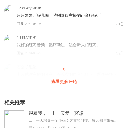
12345siyuetian
反反复复听好几遍，特别喜欢主播的声音很好听
回复
2021-03-06
4
1338278191
很好的练习音频，循序渐进，适合新入门练习。
回复
2020-08-27
3
石公子逍遥
非常感谢主播的分享，在温柔的声音陪伴下，逐渐平静下
来，感觉放松了好多
查看更多评论
回复
2023-06-23
2
相关推荐
同一片蓝天s
非常好的音频 ，对我的帮助很大 。睡不着的时候就想听 ，
跟着我，二十一天爱上冥想
能让纷乱的思绪安静下来 。感谢主播！
二十一天培养一个小确幸之冥想习惯。每天都与阳光，雨露，花草，大自然连接几分钟，可能它会帮你摆脱焦虑，可能它会带你走出抑郁，可能它会带你进入平安。打开心，一切皆有...
回复
2021-10-30
1
151.11万
21