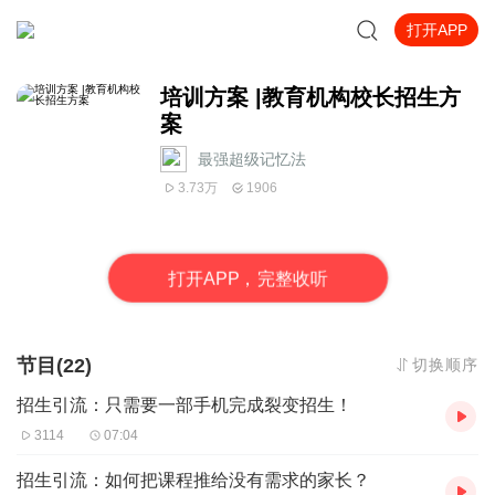
打开APP
培训方案 |教育机构校长招生方
案
最强超级记忆法
3.73万
1906
打
开
A
P
P，完整收听
节目(22)
切换顺序
招生引流：只需要一部手机完成裂变招生！
3114
07:04
招生引流：如何把课程推给没有需求的家长？