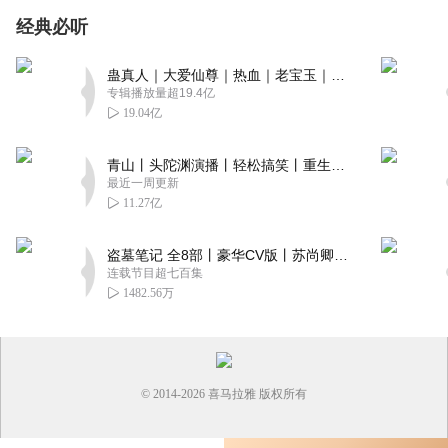
经典必听
蛊真人｜大爱仙尊｜热血｜老宝玉｜多人VIP免费有声剧
专辑播放量超19.4亿
19.04亿
青山丨头陀渊演播丨轻松搞笑丨重生穿越丨古代权谋丨VIP免费 | 多人有声剧
最近一周更新
11.27亿
盗墓笔记 全8部丨豪华CV版丨苏尚卿&边江 领衔 多人有声剧丨冠声文化丨南派三叔
连载节目超七百集
1482.56万
© 2014-
2026
喜马拉雅 版权所有