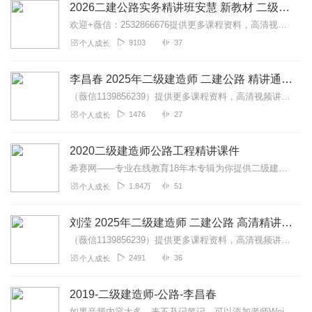
2026二建公路实务精讲班安慧 新教材 二级建造师
欢迎+薇信：2532866676提供更多课程资料，高清视频讲义题
9103
37
个人成长
李昌春 2025年二级建造师 二建公路 精讲通关班
（薇信1139856239）提供更多课程资料，高清视频讲义题
1476
27
个人成长
2020二级建造师公路工程精讲课件
希赛网——专业在线教育18年本专辑为你提供二级建造师建筑工程精讲知识点。观看完整视频/免费直播课/在线刷题/获取更多考试资料，请手机各大应用市场搜索下载APP：...
1.84万
51
个人成长
刘滢 2025年二级建造师 二建公路 高清精讲班
（薇信1139856239）提供更多课程资料，高清视频讲义题
2491
36
个人成长
2019-二级建造师-公路-李昌春
如果音频内容太多，来不及记笔记。可以添加老师Weixin：18037320095，免费领取讲义和查看相关视频。【重要通知】：新思维二级建造师培训火爆招生中，...