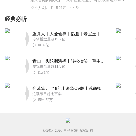
5.21万
54
个人成长
经典必听
蛊真人｜大爱仙尊｜热血｜老宝玉｜多人VIP免费有声剧
专辑播放量超19.7亿
19.07亿
青山丨头陀渊演播丨轻松搞笑丨重生穿越丨古代权谋丨VIP免费 | 多人有声剧
专辑播放量超11.3亿
11.31亿
盗墓笔记 全8部丨豪华CV版丨苏尚卿&边江 领衔 多人有声剧丨冠声文化丨南派三叔
连载节目超七百集
1594.52万
© 2014-
2026
喜马拉雅 版权所有