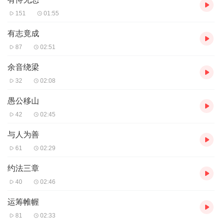
151
01:55
有志竟成
87
02:51
余音绕梁
32
02:08
愚公移山
42
02:45
与人为善
61
02:29
约法三章
40
02:46
运筹帷幄
81
02:33