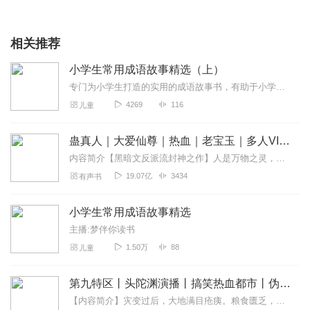
相关推荐
小学生常用成语故事精选（上）
专门为小学生打造的实用的成语故事书，有助于小学生：了解时代变迁；认识历史人物；打牢文化根基；提高写作能力。既活泼生动，又严谨深刻。有品位，有内容，不仅能够读进去...
4269
116
儿童
蛊真人｜大爱仙尊｜热血｜老宝玉｜多人VIP免费有声剧
内容简介【黑暗文反派流封神之作】人是万物之灵，蛊是天地真精。一个穿越者不断重生的故事。一个养蛊、炼蛊、用蛊的奇特世界。配音组（男角色）老宝玉旁白...
19.07亿
3434
有声书
小学生常用成语故事精选
主播:梦伴你读书
1.50万
88
儿童
第九特区丨头陀渊演播丨搞笑热血都市丨伪戒丨VIP免费多人有声剧
【内容简介】灾变过后，大地满目疮痍。粮食匮乏，资源紧俏，局势混乱……一位从待规划区杀出来的青年，背对着漫天黄沙，孤身来到九区谋生，却不曾想偶然结识三五好友，一念...