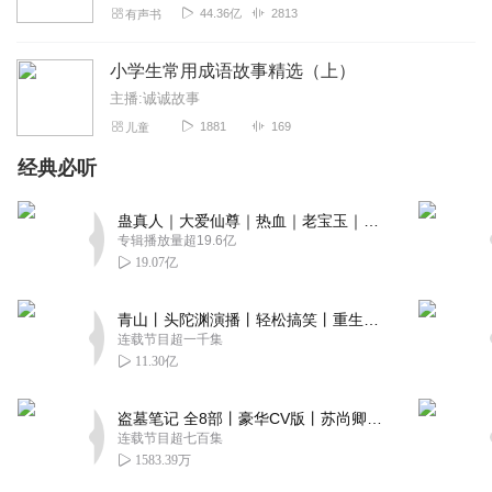
44.36亿
2813
有声书
小学生常用成语故事精选（上）
主播:诚诚故事
1881
169
儿童
经典必听
蛊真人｜大爱仙尊｜热血｜老宝玉｜多人VIP免费有声剧
专辑播放量超19.6亿
19.07亿
青山丨头陀渊演播丨轻松搞笑丨重生穿越丨古代权谋丨VIP免费 | 多人有声剧
连载节目超一千集
11.30亿
盗墓笔记 全8部丨豪华CV版丨苏尚卿&边江 领衔 多人有声剧丨冠声文化丨南派三叔
连载节目超七百集
1583.39万