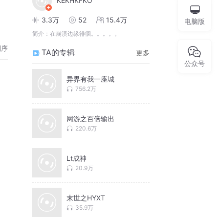
KEKHKFKO
3.3万
52
15.4万
电脑版
简介：
在崩溃边缘徘徊。。。。。
倒序
TA的专辑
更多
公众号
异界有我一座城
756.2万
网游之百倍输出
220.6万
Lt成神
20.9万
末世之HYXT
35.9万