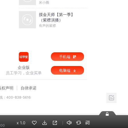
米小圈
摸金天师【第一季】
（紫襟演播）
有声的紫襟
手机端
企业版
电脑端
员工学习，企业买单
版权声明
自律承诺
：400-838-5616
x
1.0
:00