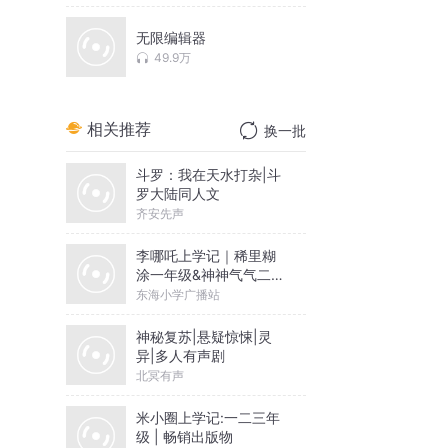
无限编辑器
49.9万
相关推荐
换一批
斗罗：我在天水打杂|斗
罗大陆同人文
齐安先声
李哪吒上学记｜稀里糊
涂一年级&神神气气二年
级
东海小学广播站
神秘复苏|悬疑惊悚|灵
异|多人有声剧
北冥有声
米小圈上学记:一二三年
级 | 畅销出版物